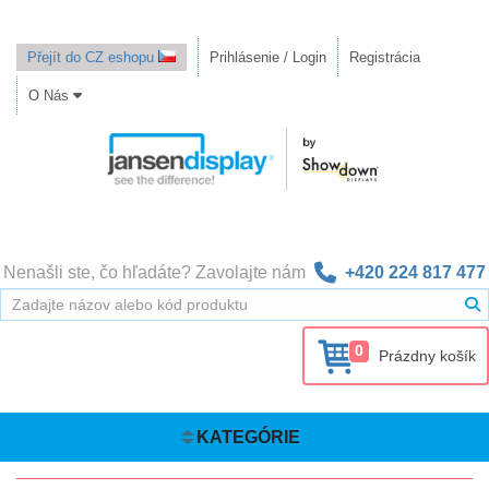
Přejít do CZ eshopu
Prihlásenie / Login
Registrácia
O Nás
Nenašli ste, čo hľadáte? Zavolajte nám
+420 224 817 477
0
Prázdny košík
KATEGÓRIE