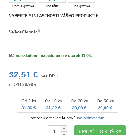
Rám + grafika
Iba rám
Iba grafika
VYBERTE SI VLASTNOSTI VÁŠHO PRODUKTU:
Veľkosť/formát
Veľkosť/formát
Máme skladom , expedujeme v utorok 11.08.
32,51 €
bez DPH
s DPH
39,99
€
Od 5 ks
Od 10 ks
Od 20 ks
Od 50 ks
31,86 €
31,22 €
30,60 €
29,99 €
potrebujete viac kusov?
zavoláme vám
Množstvo:
PRIDAŤ DO KOŠÍKA