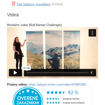
Tisk šablony vysvětlení
(535kB)
Videá
Montážní video {Roll-Banner Challenger}
Priamy odkaz:
https://player.vimeo.com/video/470681882