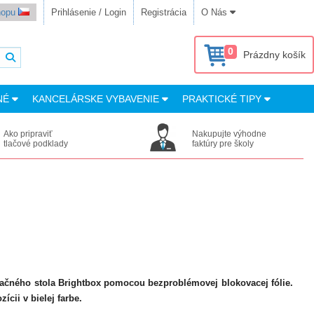
shopu
Prihlásenie / Login
Registrácia
O Nás
0
Prázdny košík
NÉ
KANCELÁRSKE VYBAVENIE
PRAKTICKÉ TIPY
Ako pripraviť
Nakupujte výhodne
tlačové podklady
faktúry pre školy
gačného stola Brightbox pomocou bezproblémovej blokovacej fólie.
zícii v bielej farbe.