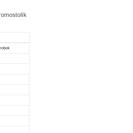
romostolík
robok