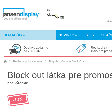
KATALÓG
NOVINKY
TLAČ
PÚTAČ
Doprava zadarmo
Registruj sa
od 250 EUR
zľavy pre pred
Reklamní pulty a ubrusy
Brightbox Counter Block Out
Block out látka pre promos
Kód výrobku: