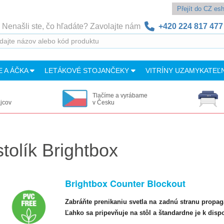
Přejít do CZ e
Nenašli ste, čo hľadáte? Zavolajte nám
+420 224 817 477
E A ÁČKA
LETÁKOVÉ STOJANČEKY
VITRÍNY UZAMYKATEĽ
Tlačíme a vyrábame
ajcov
v Česku
tolík Brightbox
Brightbox Counter Blockout
Zabráňte prenikaniu svetla na zadnú stranu propa
Ľahko sa pripevňuje na stôl a štandardne je k dispo