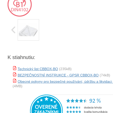
K stiahnutiu:
Technický list CBBOX-BO
(235kB)
BEZPEČNOSTNÍ INSTRUKCE - GPSR CBBOX-BO
(74kB)
Obecné pokyny pro bezpečné používání, údržbu a likvida
(4MB)