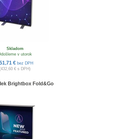
Skladom
došleme v utorok
51,71 €
bez DPH
(432,60 € s DPH)
lek Brightbox Fold&Go