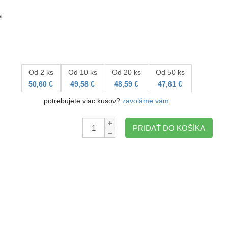
a
Od 2 ks
Od 10 ks
Od 20 ks
Od 50 ks
50,60 €
49,58 €
48,59 €
47,61 €
potrebujete viac kusov?
zavoláme vám
Množstvo:
PRIDAŤ DO KOŠÍKA