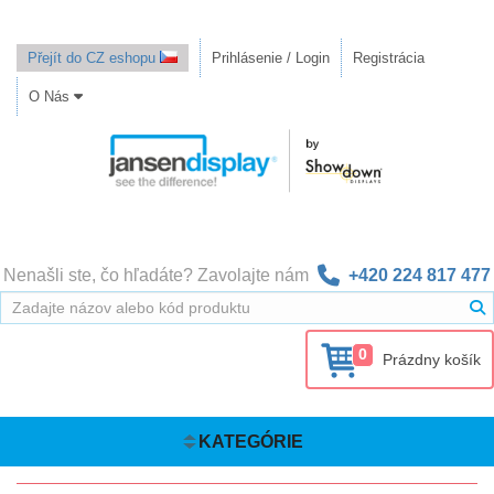
Přejít do CZ eshopu
Prihlásenie / Login
Registrácia
O Nás
Nenašli ste, čo hľadáte? Zavolajte nám
+420 224 817 477
0
Prázdny košík
KATEGÓRIE