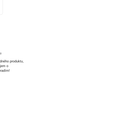
ta
odného produktu,
ujem o
oradím!