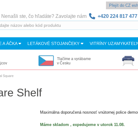
Přejít do CZ e
Nenašli ste, čo hľadáte? Zavolajte nám
+420 224 817 477
E A ÁČKA
LETÁKOVÉ STOJANČEKY
VITRÍNY UZAMYKATEĽ
Tlačíme a vyrábame
ajcov
v Česku
al Square
are Shelf
Maximálna doporučená nosnosť vnútornej police demost
Máme skladom , expedujeme v utorok 11.08.