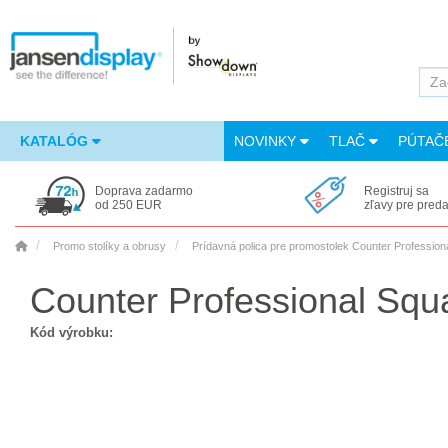
KATALÓG
NOVINKY
TLAČ
PÚTAČ
Doprava zadarmo
Registruj sa
od 250 EUR
zľavy pre pred
Promo stolíky a obrusy
Prídavná polica pre promostolek Counter Profession
Counter Professional Squ
Kód výrobku: