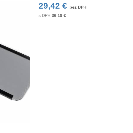
29,42 €
bez DPH
s DPH
36,19
€