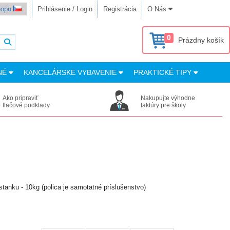
shopu
Prihlásenie / Login
Registrácia
O Nás
0
Prázdny košík
NÉ
KANCELÁRSKE VYBAVENIE
PRAKTICKÉ TIPY
Ako pripraviť
Nakupujte výhodne
tlačové podklady
faktúry pre školy
anku - 10kg (polica je samotatné príslušenstvo)