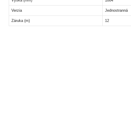
Výška (mm)
1884
Verzia
Jednostranná
Záruka (m)
12