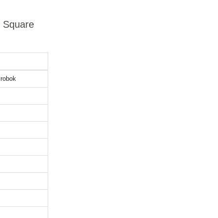
l Square
robok