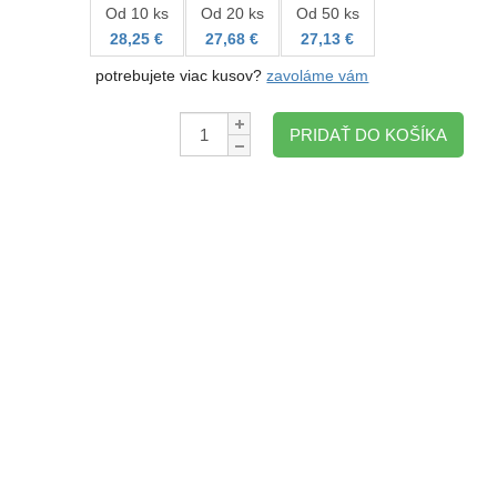
Od 10 ks
Od 20 ks
Od 50 ks
28,25 €
27,68 €
27,13 €
potrebujete viac kusov?
zavoláme vám
Množstvo:
PRIDAŤ DO KOŠÍKA