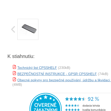
K stiahnutiu:
Technický list CPSSHELF
(230kB)
BEZPEČNOSTNÍ INSTRUKCE - GPSR CPSSHELF
(74kB)
Obecné pokyny pro bezpečné používání, údržbu a likvida
(4MB)