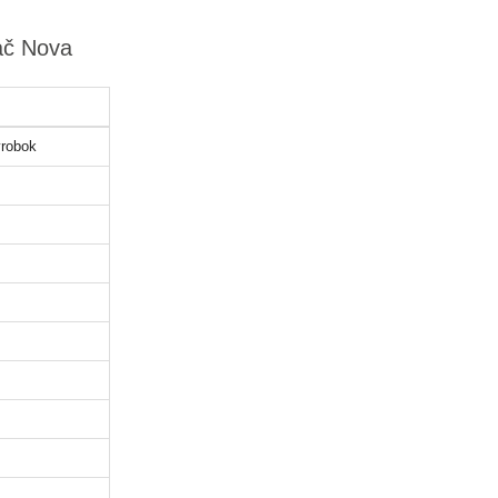
tač Nova
robok