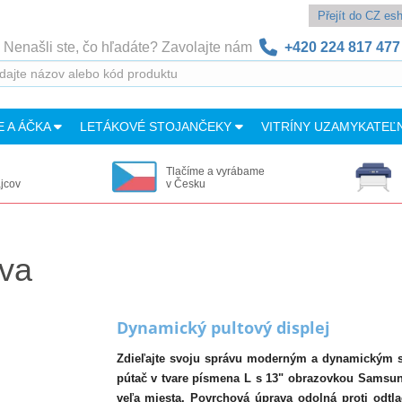
Přejít do CZ e
Nenašli ste, čo hľadáte? Zavolajte nám
+420 224 817 477
E A ÁČKA
LETÁKOVÉ STOJANČEKY
VITRÍNY UZAMYKATEĽ
Tlačíme a vyrábame
ajcov
v Česku
ova
Dynamický pultový displej
Zdieľajte svoju správu moderným a dynamickým 
pútač v tvare písmena L s 13" obrazovkou Samsun
veľa miesta. Povrchová úprava odolná proti odtl