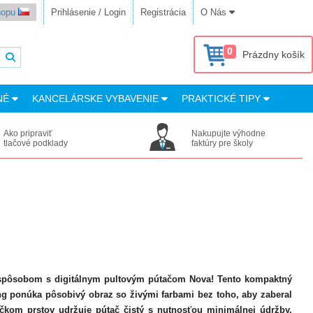
shopu
Prihlásenie / Login
Registrácia
O Nás
0
Prázdny košík
NÉ
KANCELÁRSKE VYBAVENIE
PRAKTICKÉ TIPY
Ako pripraviť
Nakupujte výhodne
tlačové podklady
faktúry pre školy
spôsobom s digitálnym pultovým pútačom Nova! Tento kompaktný
g ponúka pôsobivý obraz so živými farbami bez toho, aby zaberal
ačkom prstov udržuje pútač čistý s nutnosťou minimálnej údržby.