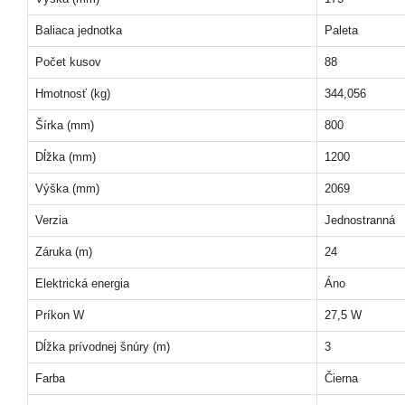
Baliaca jednotka
Paleta
Počet kusov
88
Hmotnosť (kg)
344,056
Šírka (mm)
800
Dĺžka (mm)
1200
Výška (mm)
2069
Verzia
Jednostranná
Záruka (m)
24
Elektrická energia
Áno
Príkon W
27,5 W
Dĺžka prívodnej šnúry (m)
3
Farba
Čierna