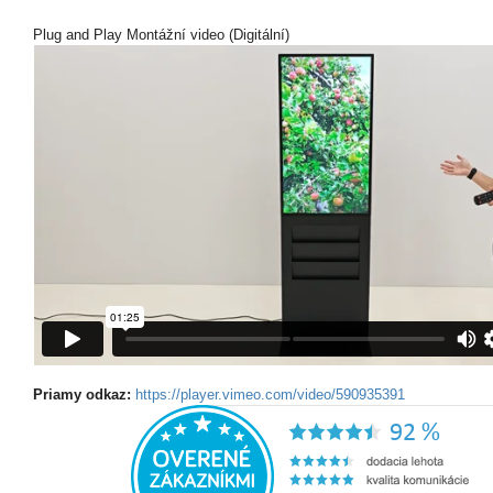
Plug and Play Montážní video (Digitální)
Priamy odkaz:
https://player.vimeo.com/video/590935391