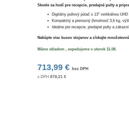
Skvele sa hodí pre recepcie, predajné pulty a pripr
Digitálny pultový pútač s 13" vertikálnou U
Kompaktný a prenosný (hmotnosť 3,6 kg, výš
Ideálne pre recepcie, predajné pulty a zákazní
Nakúpte viac kusov stojanov a získajte množstevn
Máme skladom , expedujeme v utorok 11.08.
713,99 €
bez DPH
s DPH
878,21
€