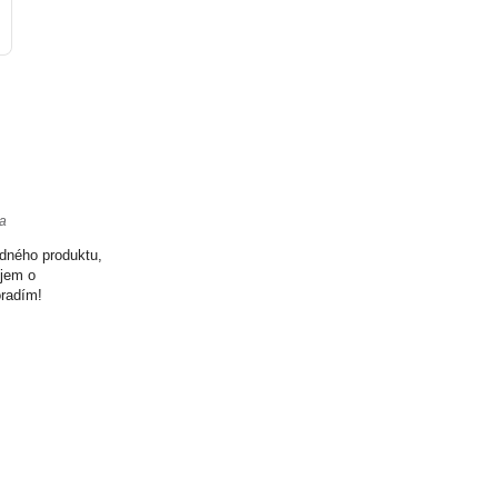
ta
odného produktu,
ujem o
oradím!