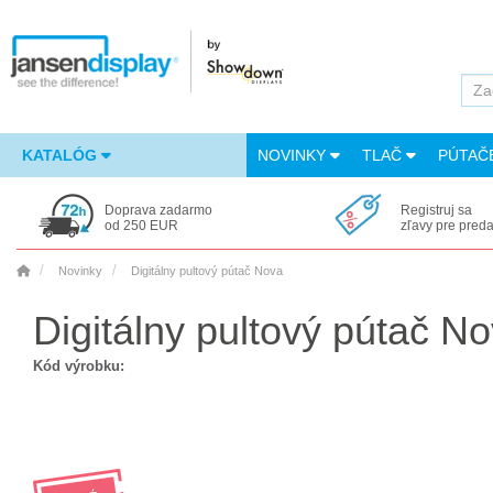
KATALÓG
NOVINKY
TLAČ
PÚTAČ
Doprava zadarmo
Registruj sa
od 250 EUR
zľavy pre pred
Novinky
Digitálny pultový pútač Nova
Digitálny pultový pútač N
Kód výrobku: