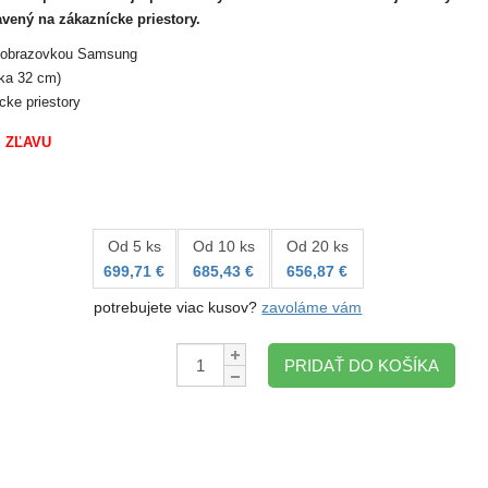
avený na zákaznícke priestory.
HD obrazovkou Samsung
ka 32 cm)
cke priestory
ú
ZĽAVU
Od 5 ks
Od 10 ks
Od 20 ks
699,71 €
685,43 €
656,87 €
potrebujete viac kusov?
zavoláme vám
Množstvo:
PRIDAŤ DO KOŠÍKA