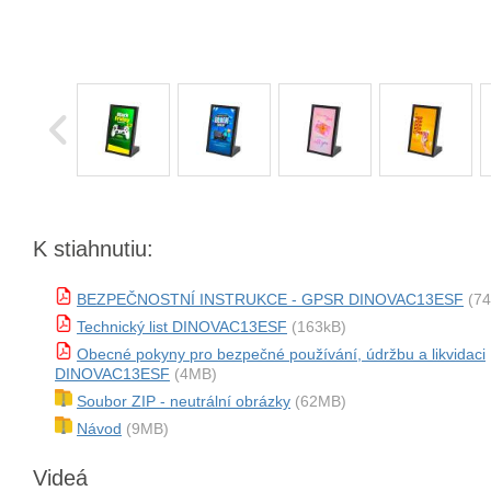
K stiahnutiu:
BEZPEČNOSTNÍ INSTRUKCE - GPSR DINOVAC13ESF
(74
Technický list DINOVAC13ESF
(163kB)
Obecné pokyny pro bezpečné používání, údržbu a likvidaci
DINOVAC13ESF
(4MB)
Soubor ZIP - neutrální obrázky
(62MB)
Návod
(9MB)
Videá