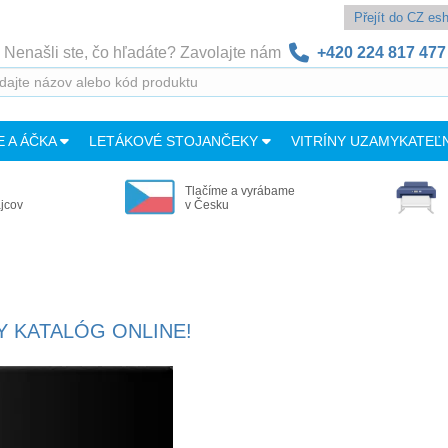
Přejít do CZ e
Nenašli ste, čo hľadáte? Zavolajte nám
+420 224 817 477
E A ÁČKA
LETÁKOVÉ STOJANČEKY
VITRÍNY UZAMYKATEĽ
Tlačíme a vyrábame
ajcov
v Česku
Y KATALÓG ONLINE!