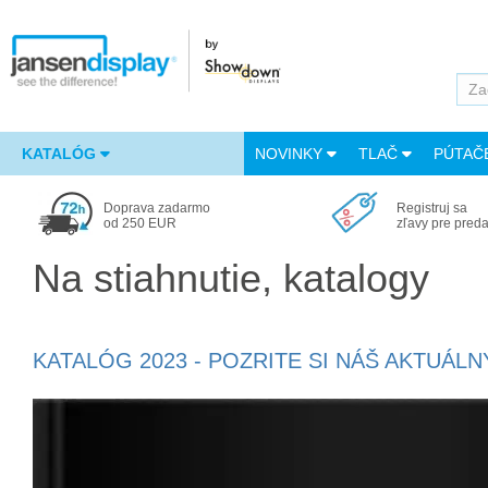
KATALÓG
NOVINKY
TLAČ
PÚTAČ
Doprava zadarmo
Registruj sa
od 250 EUR
zľavy pre pred
Na stiahnutie, katalogy
KATALÓG 2023 - POZRITE SI NÁŠ AKTUÁLN