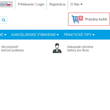
shopu
Prihlásenie / Login
Registrácia
O Nás
0
Prázdny košík
NÉ
KANCELÁRSKE VYBAVENIE
PRAKTICKÉ TIPY
Ako pripraviť
Nakupujte výhodne
tlačové podklady
faktúry pre školy