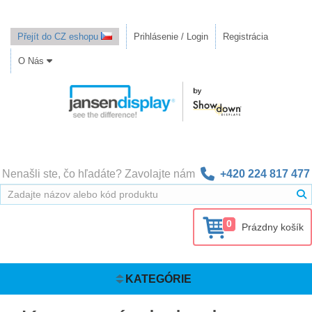
Přejít do CZ eshopu
Prihlásenie / Login
Registrácia
O Nás
Nenašli ste, čo hľadáte? Zavolajte nám
+420 224 817 477
0
Prázdny košík
KATEGÓRIE