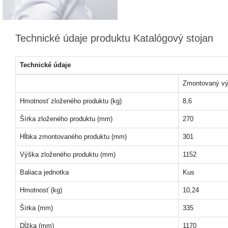
Technické údaje produktu Katalógový stojan
Technické údaje
Zmontovaný vý
Hmotnosť zloženého produktu (kg)
8,6
Šírka zloženého produktu (mm)
270
Hĺbka zmontovaného produktu (mm)
301
Výška zloženého produktu (mm)
1152
Baliaca jednotka
Kus
Hmotnosť (kg)
10,24
Šírka (mm)
335
Dĺžka (mm)
1170