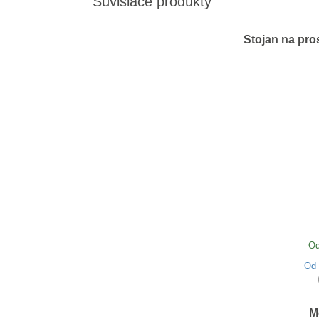
Súvisiace produkty
Stojan na pro
Od
Od
M