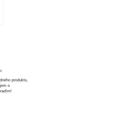
ta
odného produktu,
ujem o
oradím!