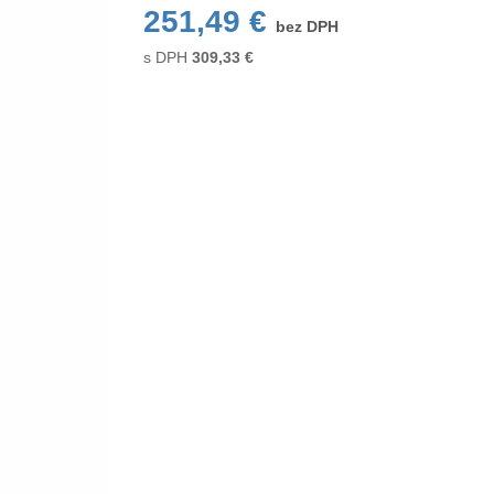
251,49 €
bez DPH
s DPH
309,33
€