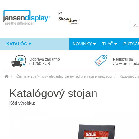
KATALÓG
NOVINKY
TLAČ
PÚTAČ
Doprava zadarmo
Registruj sa
od 250 EUR
zľavy pre pred
Čierna je späť - nový elegantný čierny rad pre vašu propagáciu
Katalógový s
Katalógový stojan
Kód výrobku: