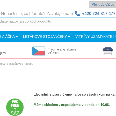
Přejít do CZ e
Nenašli ste, čo hľadáte? Zavolajte nám
+420 224 817 477
E A ÁČKA
LETÁKOVÉ STOJANČEKY
VITRÍNY UZAMYKATEĽ
Tlačíme a vyrábame
ajcov
v Česku
tojan s plagátovou kapsou
Elegantný stojan v čiernej farbe so zásobníkom na ka
Máme skladom , expedujeme v pondelok 10.08.