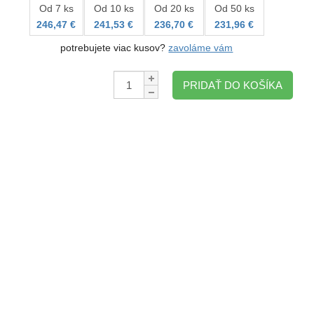
Od 7 ks
Od 10 ks
Od 20 ks
Od 50 ks
246,47 €
241,53 €
236,70 €
231,96 €
potrebujete viac kusov?
zavoláme vám
Množstvo:
PRIDAŤ DO KOŠÍKA