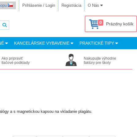
shopu
Prihlásenie / Login
Registrácia
O Nás
0
Prázdny košík
NÉ
KANCELÁRSKE VYBAVENIE
PRAKTICKÉ TIPY
Ako pripraviť
Nakupujte výhodne
tlačové podklady
faktúry pre školy
talógy a s magnetickou kapsou na vkladanie plagátu.