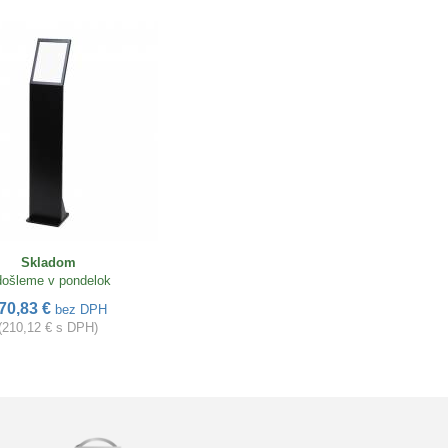
Skladom
ošleme v pondelok
70,83 €
bez DPH
(210,12 € s DPH)