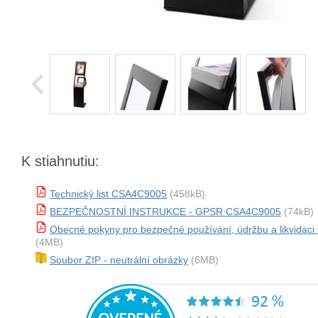
K stiahnutiu:
Technický list CSA4C9005
(458kB)
BEZPEČNOSTNÍ INSTRUKCE - GPSR CSA4C9005
(74kB)
Obecné pokyny pro bezpečné používání, údržbu a likvida
(4MB)
Soubor ZIP - neutrální obrázky
(6MB)