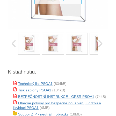
K stiahnutiu:
Technický list PSOA1
(834kB)
Tisk šablony PSOA1
(134kB)
BEZPEČNOSTNÍ INSTRUKCE - GPSR PSOA1
(74kB)
Obecné pokyny pro bezpečné používání, údržbu a
likvidaci PSOA1
(4MB)
Soubor ZIP - neutrální obrázky
(18MB)