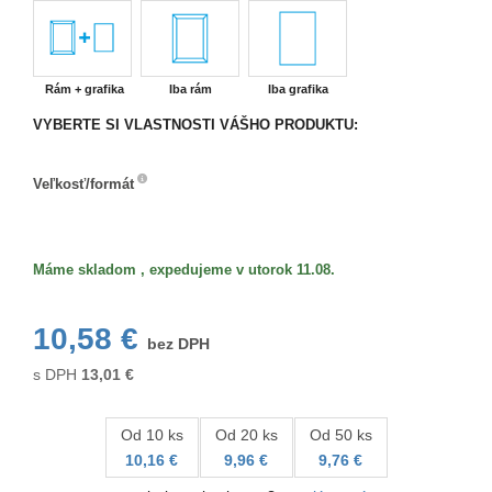
Rám + grafika
Iba rám
Iba grafika
VYBERTE SI VLASTNOSTI VÁŠHO PRODUKTU:
Veľkosť/formát
Veľkosť/formát
Máme skladom , expedujeme v utorok 11.08.
10,58 €
bez DPH
s DPH
13,01
€
Od 10 ks
Od 20 ks
Od 50 ks
10,16 €
9,96 €
9,76 €