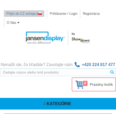
Přejít do CZ eshopu
Prihlásenie / Login
Registrácia
O Nás
Nenašli ste, čo hľadáte? Zavolajte nám
+420 224 817 477
0
Prázdny košík
KATEGÓRIE