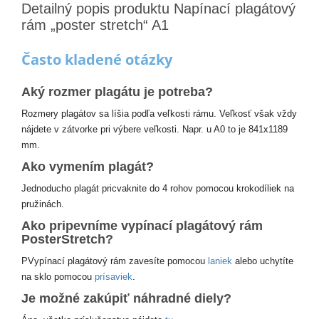
Detailný popis produktu Napínací plagátový
rám „poster stretch“ A1
Často kladené otázky
Aký rozmer plagátu je potreba?
Rozmery plagátov sa líšia podľa veľkosti rámu. Veľkosť však vždy
nájdete v zátvorke pri výbere veľkosti. Napr. u A0 to je 841x1189
mm.
Ako vymením plagát?
Jednoducho plagát pricvaknite do 4 rohov pomocou krokodíliek na
pružinách.
Ako pripevníme vypínací plagátový rám
PosterStretch?
PVypínací plagátový rám zavesíte pomocou
laniek
alebo uchytíte
na sklo pomocou
prísaviek
.
Je možné zakúpiť náhradné diely?