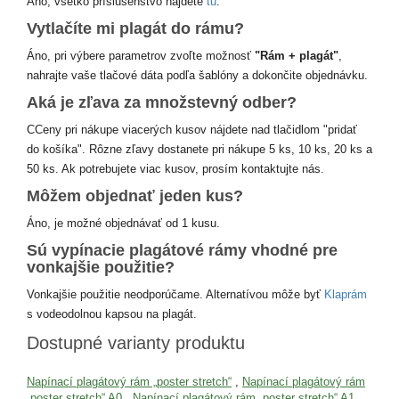
Áno, všetko príslušenstvo nájdete
tu
.
Vytlačíte mi plagát do rámu?
Áno, pri výbere parametrov zvoľte možnosť
"Rám + plagát"
,
nahrajte vaše tlačové dáta podľa šablóny a dokončite objednávku.
Aká je zľava za množstevný odber?
CCeny pri nákupe viacerých kusov nájdete nad tlačidlom "pridať
do košíka". Rôzne zľavy dostanete pri nákupe 5 ks, 10 ks, 20 ks a
50 ks. Ak potrebujete viac kusov, prosím kontaktujte nás.
Môžem objednať jeden kus?
Áno, je možné objednávať od 1 kusu.
Sú vypínacie plagátové rámy vhodné pre
vonkajšie použitie?
Vonkajšie použitie neodporúčame. Alternatívou môže byť
Klaprám
s vodeodolnou kapsou na plagát.
Dostupné varianty produktu
Napínací plagátový rám „poster stretch“
,
Napínací plagátový rám
„poster stretch“ A0
,
Napínací plagátový rám „poster stretch“ A1
,