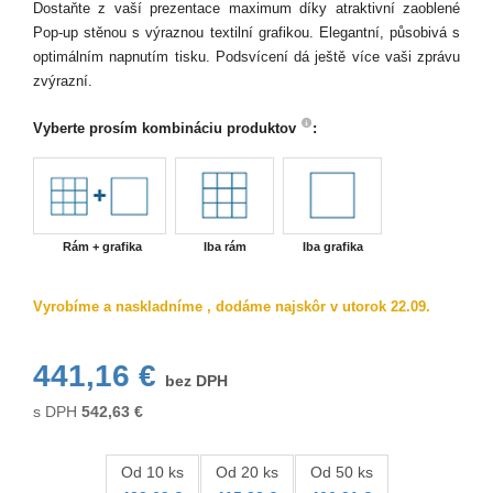
Dostaňte z vaší prezentace maximum díky atraktivní zaoblené
Pop-up stěnou s výraznou textilní grafikou. Elegantní, působivá s
optimálním napnutím tisku. Podsvícení dá ještě více vaši zprávu
zvýrazní.
Vyberte prosím kombináciu produktov
:
Rám + grafika
Iba rám
Iba grafika
Vyrobíme a naskladníme , dodáme najskôr v utorok 22.09.
441,16 €
bez DPH
s DPH
542,63
€
Od 10 ks
Od 20 ks
Od 50 ks