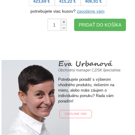
423,69 €
415,22 €
406,91 €
potrebujete viac kusov?
zavoláme vám
Množstvo:
PRIDAŤ DO KOŠÍKA
Eva Urbanová
Obchodný manager CZ/SK špecialista
Potrebujete poradiť s výberom
vhodného produktu, riešením na
mieru, alebo máte záujem o
individuálnu ponuku? Rada vám
poradím!
ZAVOLÁME VÁM