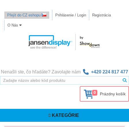
Přejít do CZ eshopu
Prihlásenie / Login
Registrácia
O Nás
Nenašli ste, čo hľadáte? Zavolajte nám
+420 224 817 477
0
Prázdny košík
KATEGÓRIE