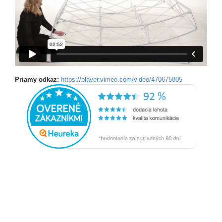
Priamy odkaz:
https://player.vimeo.com/video/470675805