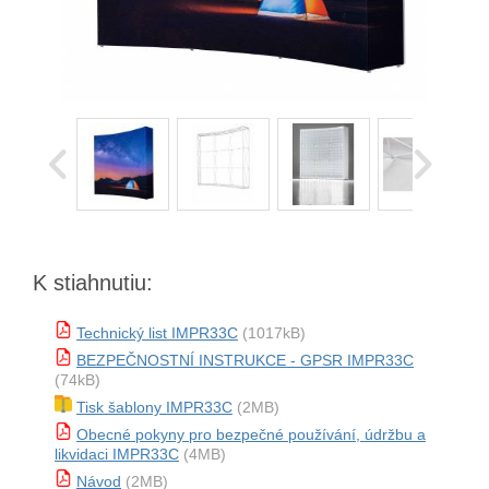
K stiahnutiu:
Technický list IMPR33C
(1017kB)
BEZPEČNOSTNÍ INSTRUKCE - GPSR IMPR33C
(74kB)
Tisk šablony IMPR33C
(2MB)
Obecné pokyny pro bezpečné používání, údržbu a
likvidaci IMPR33C
(4MB)
Návod
(2MB)