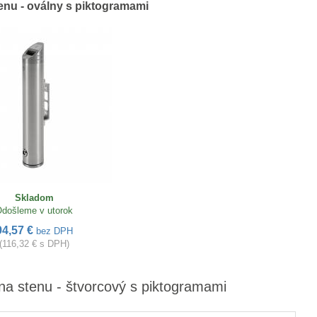
enu - oválny s piktogramami
Skladom
došleme v utorok
94,57 €
bez DPH
(116,32 € s DPH)
na stenu - štvorcový s piktogramami