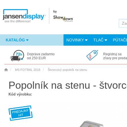
KATALÓG
NOVINKY
TLAČ
PÚTAČ
Doprava zadarmo
Registruj sa
od 250 EUR
zľavy pre pred
MS FOTBAL 2018
Štvorcový popolník na stenu
Popolník na stenu - štvor
Kód výrobku: