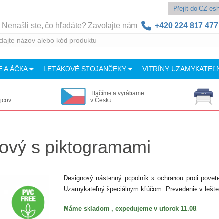
Přejít do CZ e
Nenašli ste, čo hľadáte? Zavolajte nám
+420 224 817 477
E A ÁČKA
LETÁKOVÉ STOJANČEKY
VITRÍNY UZAMYKATEĽ
Tlačíme a vyrábame
ajcov
v Česku
cový s piktogramami
Designový nástenný popolník s ochranou proti povet
Uzamykateľný špeciálnym kľúčom. Prevedenie v lešte
Máme skladom , expedujeme v utorok 11.08.