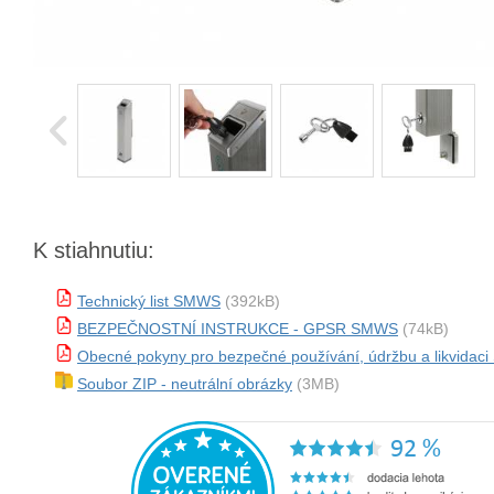
K stiahnutiu:
Technický list SMWS
(392kB)
BEZPEČNOSTNÍ INSTRUKCE - GPSR SMWS
(74kB)
Obecné pokyny pro bezpečné používání, údržbu a likvida
Soubor ZIP - neutrální obrázky
(3MB)