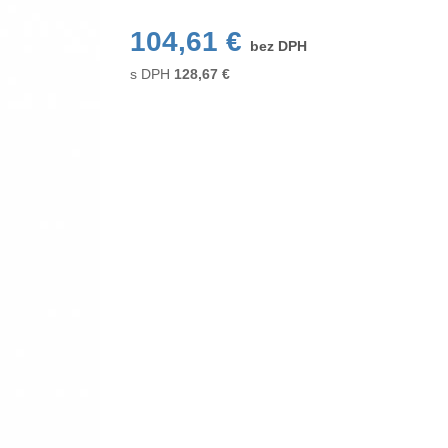
104,61 €
bez DPH
s DPH
128,67
€