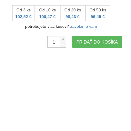
Od 3 ks
Od 10 ks
Od 20 ks
Od 50 ks
102,52 €
100,47 €
98,46 €
96,49 €
potrebujete viac kusov?
zavoláme vám
Množstvo:
PRIDAŤ DO KOŠÍKA