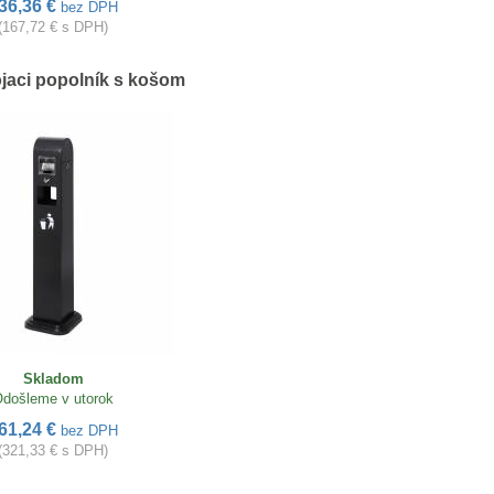
36,36 €
bez DPH
(167,72 € s DPH)
ojaci popolník s košom
Skladom
došleme v utorok
61,24 €
bez DPH
(321,33 € s DPH)