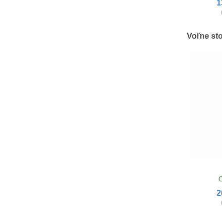
1
Voľne st
O
2