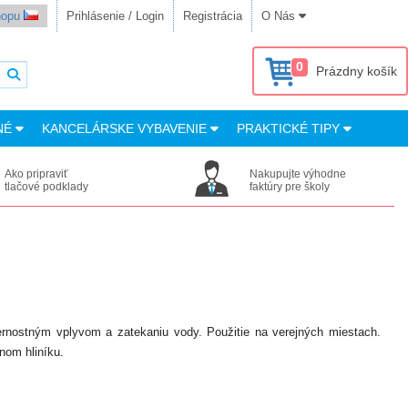
shopu
Prihlásenie / Login
Registrácia
O Nás
0
Prázdny košík
NÉ
KANCELÁRSKE VYBAVENIE
PRAKTICKÉ TIPY
Ako pripraviť
Nakupujte výhodne
tlačové podklady
faktúry pre školy
ernostným vplyvom a zatekaniu vody. Použitie na verejných miestach.
nom hliníku.