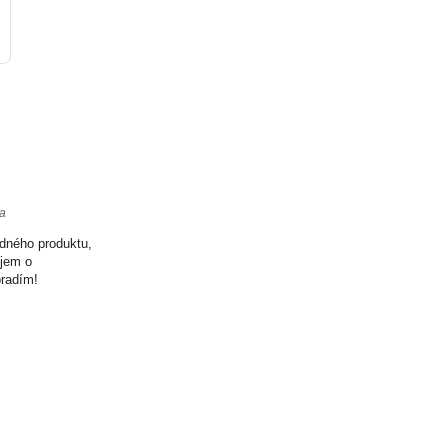
ta
odného produktu,
ujem o
oradím!