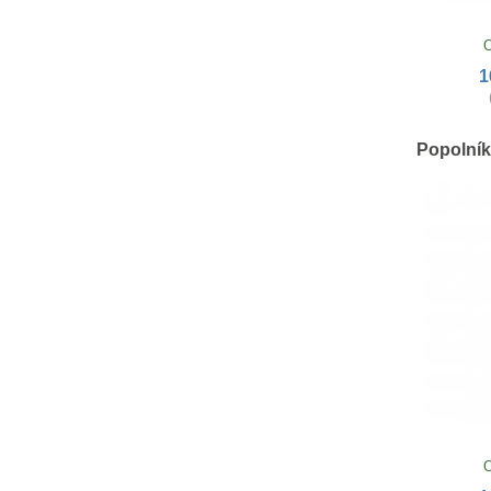
O
1
Popolník 
O