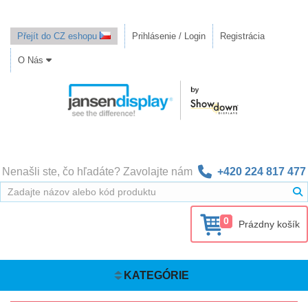
Přejít do CZ eshopu
Prihlásenie / Login
Registrácia
O Nás
Nenašli ste, čo hľadáte? Zavolajte nám
+420 224 817 477
0
Prázdny košík
KATEGÓRIE