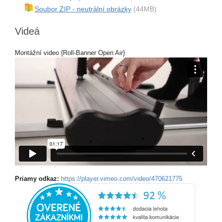
Soubor ZIP - neutrální obrázky
(44MB)
Videá
Montážní video {Roll-Banner Open Air}
Priamy odkaz:
https://player.vimeo.com/video/470621775