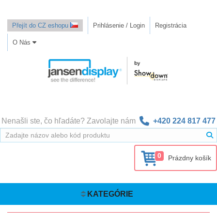
Přejít do CZ eshopu
Prihlásenie / Login
Registrácia
O Nás
Nenašli ste, čo hľadáte? Zavolajte nám
+420 224 817 477
0
Prázdny košík
KATEGÓRIE