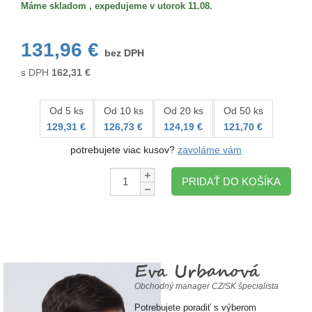
Máme skladom , expedujeme v utorok 11.08.
131,96 €
bez DPH
s DPH
162,31
€
Od 5 ks
Od 10 ks
Od 20 ks
Od 50 ks
129,31 €
126,73 €
124,19 €
121,70 €
potrebujete viac kusov?
zavoláme vám
Množstvo:
PRIDAŤ DO KOŠÍKA
Eva Urbanová
Obchodný manager CZ/SK špecialista
Potrebujete poradiť s výberom