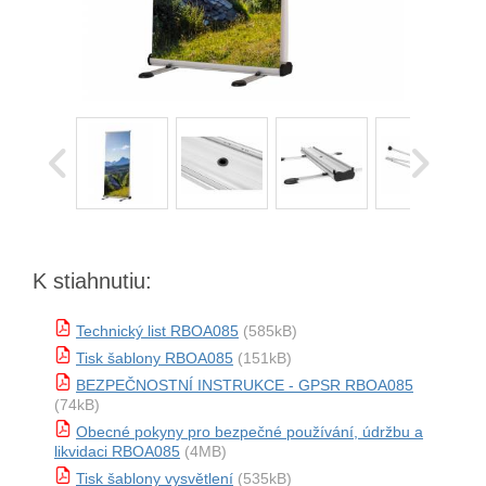
K stiahnutiu:
Technický list RBOA085
(585kB)
Tisk šablony RBOA085
(151kB)
BEZPEČNOSTNÍ INSTRUKCE - GPSR RBOA085
(74kB)
Obecné pokyny pro bezpečné používání, údržbu a
likvidaci RBOA085
(4MB)
Tisk šablony vysvětlení
(535kB)