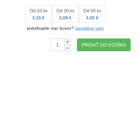
Od 10 ks
Od 20 ks
Od 50 ks
3,15 €
3,09 €
3,03 €
potrebujete viac kusov?
zavoláme vám
Množstvo:
PRIDAŤ DO KOŠÍKA