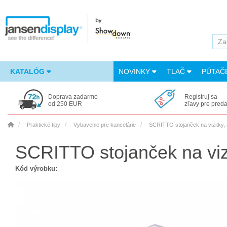
KATALÓG
NOVINKY
TLAČ
PÚTAČ
Doprava zadarmo
Registruj sa
od 250 EUR
zľavy pre pred
Praktické tipy
Vybavenie pre kancelárie
SCRITTO stojanček na vizitky,
SCRITTO stojanček na vizi
Kód výrobku: