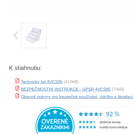
K stiahnutiu:
Technický list 4VCS95
(410kB)
BEZPEČNOSTNÍ INSTRUKCE - GPSR 4VCS95
(74kB)
Obecné pokyny pro bezpečné používání, údržbu a likvidac