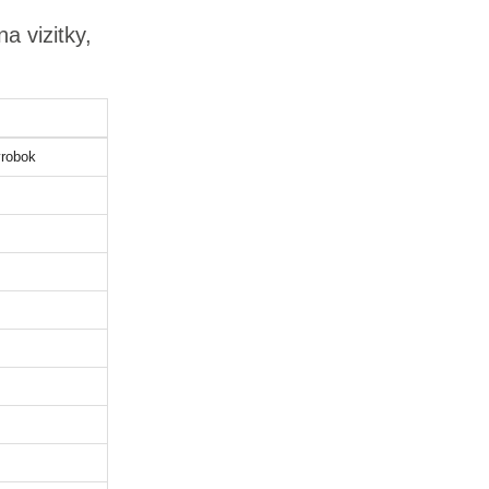
a vizitky,
robok