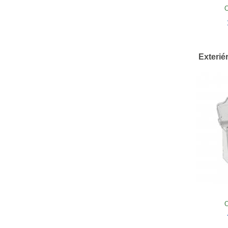
O
Exterié
O