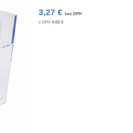
3,27 €
bez DPH
s DPH
4,02
€