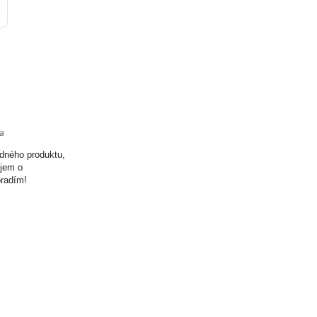
ta
odného produktu,
ujem o
oradím!