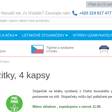
Přejít do CZ e
Nenašli ste, čo hľadáte? Zavolajte nám
+420 224 817 477
E A ÁČKA
LETÁKOVÉ STOJANČEKY
VITRÍNY UZAMYKATEĽ
Tlačíme a vyrábame
ajcov
v Česku
 4 kapsy
tky, 4 kapsy
Stojanček na letáky vyrobený z číreho lisovaného p
postavenie na stôl. Stojančeky môžu byť potlačené p
Máme skladom , expedujeme v utorok 11.08.