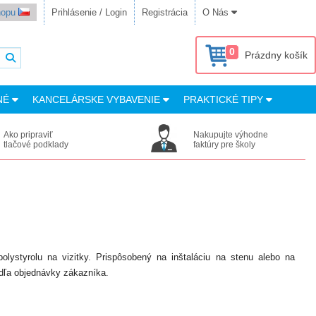
shopu
Prihlásenie / Login
Registrácia
O Nás
0
Prázdny košík
NÉ
KANCELÁRSKE VYBAVENIE
PRAKTICKÉ TIPY
Ako pripraviť
Nakupujte výhodne
tlačové podklady
faktúry pre školy
olystyrolu na vizitky. Prispôsobený na inštaláciu na stenu alebo na
odľa objednávky zákazníka.