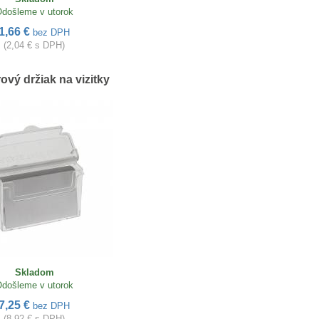
došleme v utorok
1,66 €
bez DPH
(2,04 € s DPH)
rový držiak na vizitky
Skladom
došleme v utorok
7,25 €
bez DPH
(8,92 € s DPH)