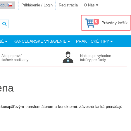
shopu
Prihlásenie / Login
Registrácia
O Nás
0
Prázdny košík
NÉ
KANCELÁRSKE VYBAVENIE
PRAKTICKÉ TIPY
Ako pripraviť
Nakupujte výhodne
tlačové podklady
faktúry pre školy
ena
zkonapäťovým transformátorom a konektormi. Závesné lanká prenášajú