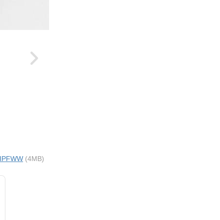
i IPFWW
(4MB)