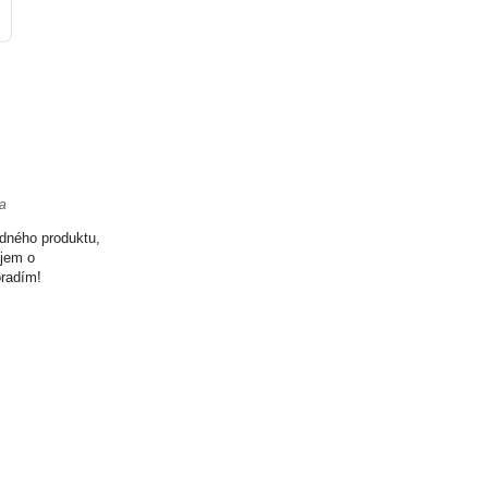
ta
odného produktu,
ujem o
oradím!