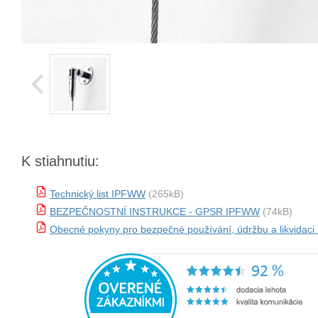
K stiahnutiu:
Technický list IPFWW
(265kB)
BEZPEČNOSTNÍ INSTRUKCE - GPSR IPFWW
(74kB)
Obecné pokyny pro bezpečné používání, údržbu a likvidac