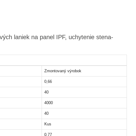
ých laniek na panel IPF, uchytenie stena-
Zmontovaný výrobok
0,66
40
4000
40
Kus
0,77