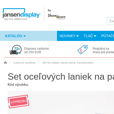
KATALÓG
NOVINKY
TLAČ
PÚTAČ
Doprava zadarmo
Registruj sa
od 250 EUR
zľavy pre pred
Lankové systémy
Set 4m káblov stena-stena, transformátor
Set oceľových laniek na p
Kód výrobku: