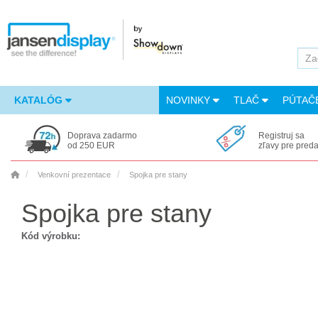
KATALÓG
NOVINKY
TLAČ
PÚTAČ
Doprava zadarmo
Registruj sa
od 250 EUR
zľavy pre pred
Venkovní prezentace
Spojka pre stany
Spojka pre stany
Kód výrobku: