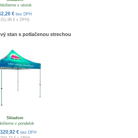
došleme v utorok
42,26 €
bez DPH
(51,98 € s DPH)
ový stan s potlačenou strechou
Skladom
ošleme v pondelok
320,92 €
bez DPH
(394,73 € s DPH)