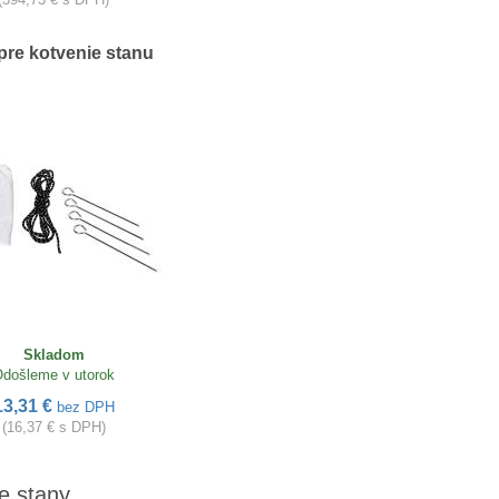
pre kotvenie stanu
Skladom
došleme v utorok
13,31 €
bez DPH
(16,37 € s DPH)
e stany