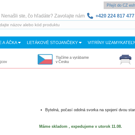
Přejít do CZ e
Nenašli ste, čo hľadáte? Zavolajte nám
+420 224 817 477
E A ÁČKA
LETÁKOVÉ STOJANČEKY
VITRÍNY UZAMYKATEĽ
Tlačíme a vyrábame
ajcov
v Česku
Bytelná, počasí odolná svorka na spojení dvou sta
Máme skladom , expedujeme v utorok 11.08.