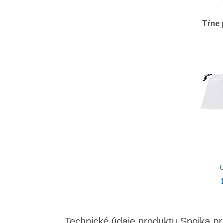
Tŕne 
O
Technické údaje produktu Spojka pr