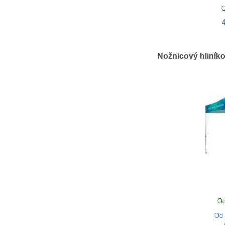
O
Nožnicový hliník
Od
Od