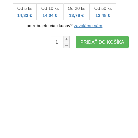
Od 5 ks
Od 10 ks
Od 20 ks
Od 50 ks
14,33 €
14,04 €
13,76 €
13,48 €
potrebujete viac kusov?
zavoláme vám
Množstvo:
PRIDAŤ DO KOŠÍKA