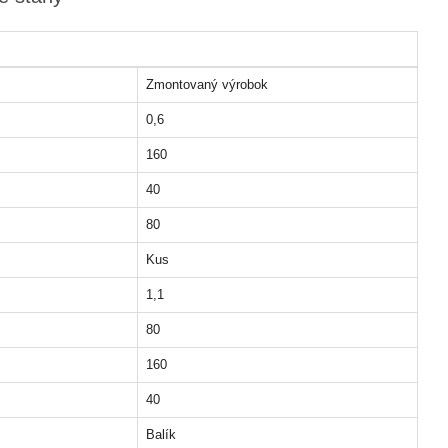
Zmontovaný výrobok
0,6
160
40
80
Kus
1,1
80
160
40
Balík