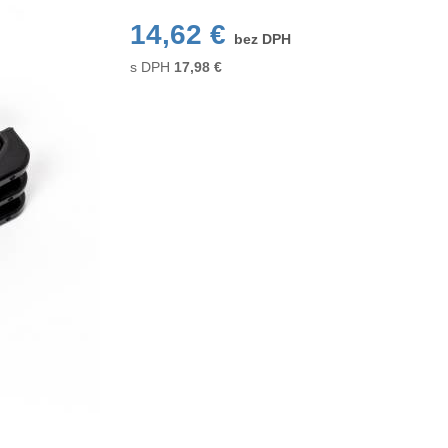
14,62 €
bez DPH
s DPH
17,98
€