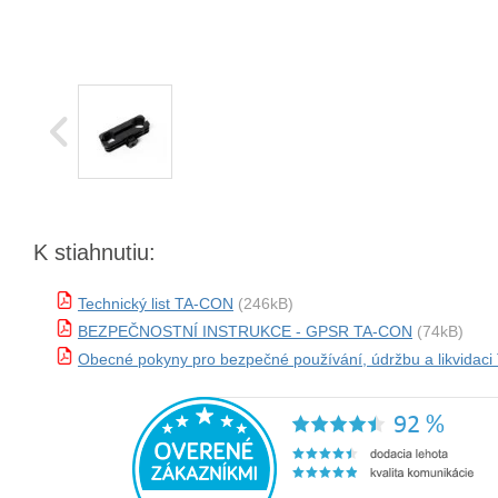
K stiahnutiu:
Technický list TA-CON
(246kB)
BEZPEČNOSTNÍ INSTRUKCE - GPSR TA-CON
(74kB)
Obecné pokyny pro bezpečné používání, údržbu a likvidac