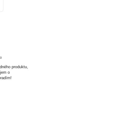
ta
odného produktu,
ujem o
oradím!