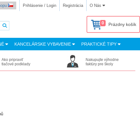
shopu
Prihlásenie / Login
Registrácia
O Nás
0
Prázdny košík
NÉ
KANCELÁRSKE VYBAVENIE
PRAKTICKÉ TIPY
Ako pripraviť
Nakupujte výhodne
tlačové podklady
faktúry pre školy
nů