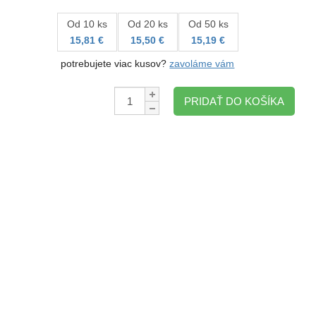
Od 10 ks
Od 20 ks
Od 50 ks
15,81 €
15,50 €
15,19 €
potrebujete viac kusov?
zavoláme vám
Množstvo:
PRIDAŤ DO KOŠÍKA