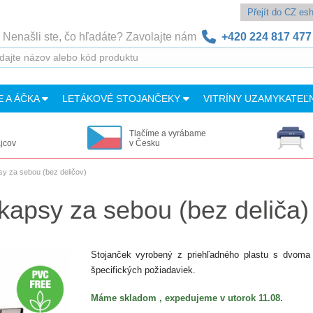
Přejít do CZ e
Nenašli ste, čo hľadáte? Zavolajte nám
+420 224 817 477
E A ÁČKA
LETÁKOVÉ STOJANČEKY
VITRÍNY UZAMYKATEĽ
Tlačíme a vyrábame
ajcov
v Česku
sy za sebou (bez deličov)
 kapsy za sebou (bez deliča)
Stojanček vyrobený z priehľadného plastu s dvoma
špecifických požiadaviek.
Máme skladom , expedujeme v utorok 11.08.