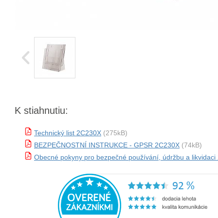
K stiahnutiu:
Technický list 2C230X
(275kB)
BEZPEČNOSTNÍ INSTRUKCE - GPSR 2C230X
(74kB)
Obecné pokyny pro bezpečné používání, údržbu a likvidac