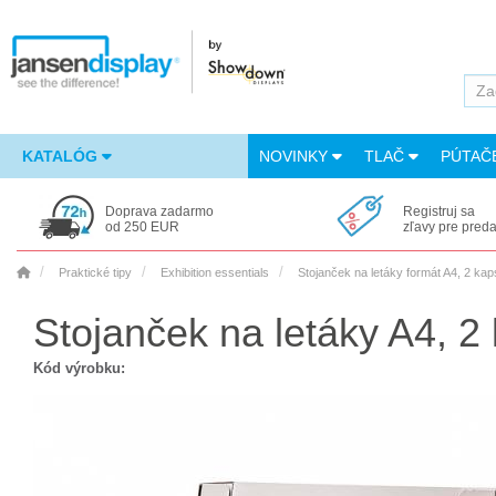
KATALÓG
NOVINKY
TLAČ
PÚTAČ
Doprava zadarmo
Registruj sa
od 250 EUR
zľavy pre pred
Praktické tipy
Exhibition essentials
Stojanček na letáky formát A4, 2 kap
Stojanček na letáky A4, 2
Kód výrobku: