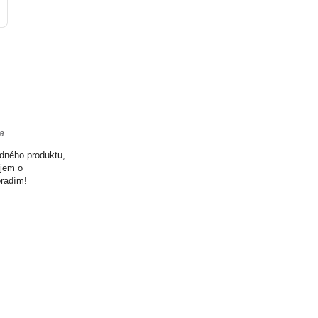
ta
odného produktu,
ujem o
oradím!