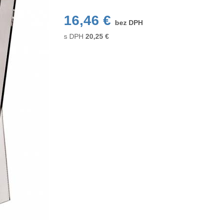
16,46 €
bez DPH
s DPH
20,25
€