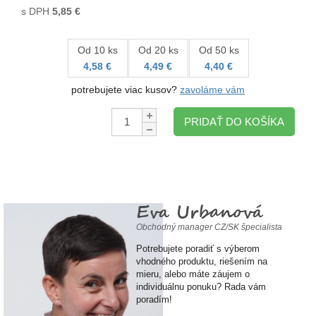
s DPH
5,85
€
Od 10 ks
Od 20 ks
Od 50 ks
4,58 €
4,49 €
4,40 €
potrebujete viac kusov?
zavoláme vám
Množstvo:
PRIDAŤ DO KOŠÍKA
Eva Urbanová
Obchodný manager CZ/SK špecialista
Potrebujete poradiť s výberom
vhodného produktu, riešením na
mieru, alebo máte záujem o
individuálnu ponuku? Rada vám
poradím!