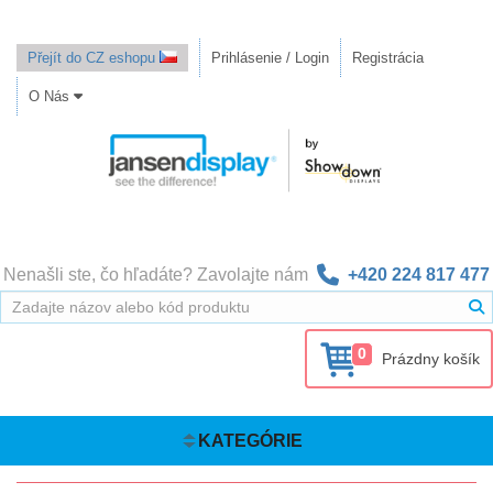
Přejít do CZ eshopu
Prihlásenie / Login
Registrácia
O Nás
Nenašli ste, čo hľadáte? Zavolajte nám
+420 224 817 477
0
Prázdny košík
KATEGÓRIE