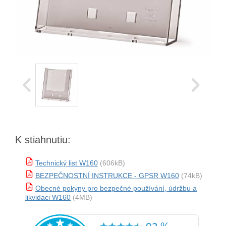
K stiahnutiu:
Technický list W160
(606kB)
BEZPEČNOSTNÍ INSTRUKCE - GPSR W160
(74kB)
Obecné pokyny pro bezpečné používání, údržbu a
likvidaci W160
(4MB)