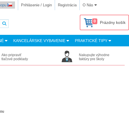
shopu
Prihlásenie / Login
Registrácia
O Nás
0
Prázdny košík
NÉ
KANCELÁRSKE VYBAVENIE
PRAKTICKÉ TIPY
Ako pripraviť
Nakupujte výhodne
tlačové podklady
faktúry pre školy
vou