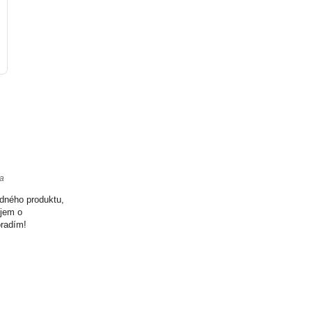
ta
odného produktu,
ujem o
oradím!