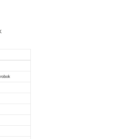
k
robok