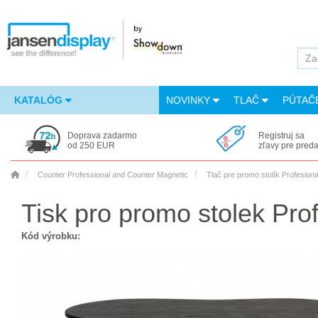
KATALÓG
NOVINKY
TLAČ
PÚTAČ
Doprava zadarmo
Registruj sa
od 250 EUR
zľavy pre pred
Counter Professional and Counter Magnetic
Tlač pre promo stolík Profesion
Tisk pro promo stolek Prof
Kód výrobku: