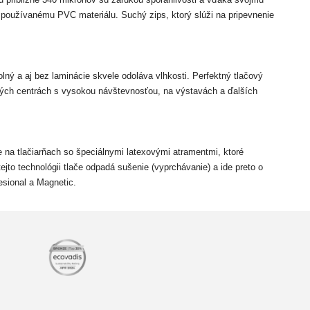
o používanému PVC materiálu. Suchý zips, ktorý slúži na pripevnenie
lný a aj bez laminácie skvele odoláva vlhkosti. Perfektný tlačový
ných centrách s vysokou návštevnosťou, na výstavách a ďalších
e na tlačiarňach so špeciálnymi latexovými atramentmi, ktoré
ejto technológii tlače odpadá sušenie (vyprchávanie) a ide preto o
esional a Magnetic.