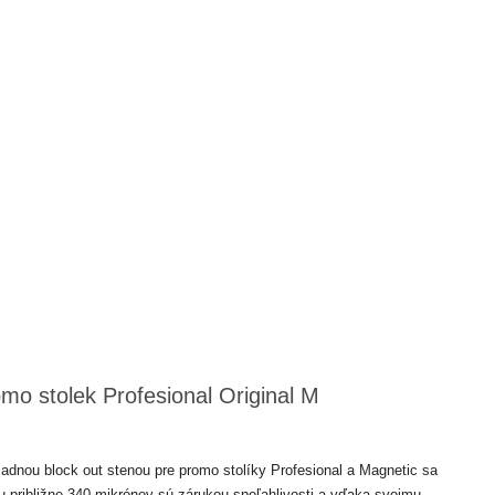
omo stolek Profesional Original M
adnou block out stenou pre promo stolíky Profesional a Magnetic sa
 približne 340 mikrónov sú zárukou spoľahlivosti a vďaka svojmu