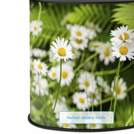
Nahrať vlastný motív