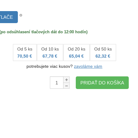
TLAČE
 odsúhlasení tlačových dát do 12:00 hodín)
Od 5 ks
Od 10 ks
Od 20 ks
Od 50 ks
70,50 €
67,78 €
65,04 €
62,32 €
potrebujete viac kusov?
zavoláme vám
Množstvo:
PRIDAŤ DO KOŠÍKA