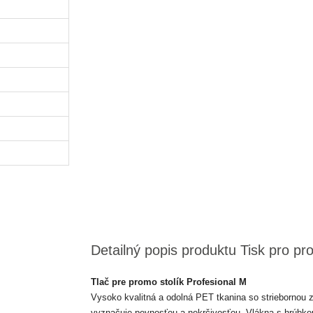
m
Detailný popis produktu Tisk pro pr
Tlač pre promo stolík Profesional M
Vysoko kvalitná a odolná PET tkanina so striebornou z
vyznačuje pevnosťou a nekrčivosťou. Vlákna s hrúbkou