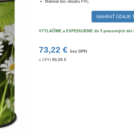
Materiál bez obsahu PVC
NAHRAŤ ÚDAJE 
VYTLAČÍME a EXPEDUJEME do 5 pracovných dní (po
73,22 €
bez DPH
s DPH
90,06
€