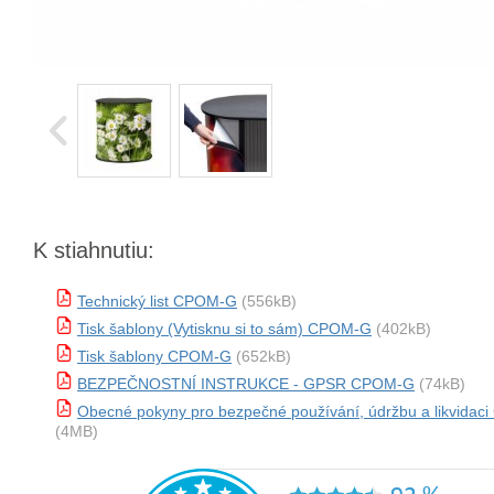
K stiahnutiu:
Technický list CPOM-G
(556kB)
Tisk šablony (Vytisknu si to sám) CPOM-G
(402kB)
Tisk šablony CPOM-G
(652kB)
BEZPEČNOSTNÍ INSTRUKCE - GPSR CPOM-G
(74kB)
Obecné pokyny pro bezpečné používání, údržbu a likvida
(4MB)