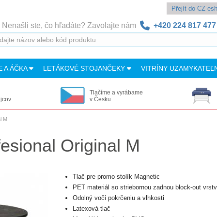
Přejít do CZ e
Nenašli ste, čo hľadáte? Zavolajte nám
+420 224 817 477
E A ÁČKA
LETÁKOVÉ STOJANČEKY
VITRÍNY UZAMYKATEĽ
Tlačíme a vyrábame
ajcov
v Česku
al M
esional Original M
Tlač pre promo stolík Magnetic
PET materiál so striebornou zadnou block-out vrst
Odolný voči pokrčeniu a vlhkosti
Latexová tlač