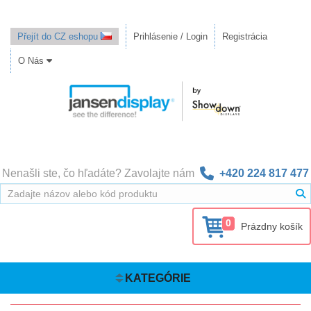
Přejít do CZ eshopu
Prihlásenie / Login
Registrácia
O Nás
Nenašli ste, čo hľadáte? Zavolajte nám
+420 224 817 477
0
Prázdny košík
KATEGÓRIE