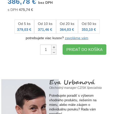
386,78 €
bez DPH
s DPH
475,74
€
Od 5 ks
Od 10 ks
Od 20 ks
Od 50 ks
379,03 €
371,46 €
364,03 €
353,10 €
potrebujete viac kusov?
zavoláme vám
Množstvo:
PRIDAŤ DO KOŠÍKA
Eva Urbanová
Obchodný manager CZ/SK špecialista
Potrebujete poradiť s výberom
vhodného produktu, riešením na
mieru, alebo máte záujem o
individuálnu ponuku? Rada vám
poradím!