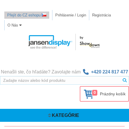
Přejít do CZ eshopu
Prihlásenie / Login
Registrácia
O Nás
Nenašli ste, čo hľadáte? Zavolajte nám
+420 224 817 477
0
Prázdny košík
KATEGÓRIE