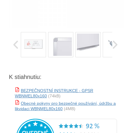
K stiahnutiu:
BEZPEČNOSTNÍ INSTRUKCE - GPSR
WBNMEL80x160
(74kB)
Obecné pokyny pro bezpečné používání, údržbu a
likvidaci WBNMEL80x160
(4MB)