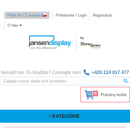
Přejít do CZ eshopu
Prihlásenie / Login
Registrácia
O Nás
Nenašli ste, čo hľadáte? Zavolajte nám
+420 224 817 477
0
Prázdny košík
KATEGÓRIE