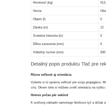
Hmotnosť (kg)
513,
Verzia
Obo
Objem (l)
0
Záruka (m)
12
Svetelná Intenzita (lx)
0
Dĺžka zavesenia (mm)
0
Viditeľný rozmer (mm)
500
Detailný popis produktu Tlač pre r
Rôzne veľkosti aj orientácia
Vyberte si tú správnu veľkosť pre svoju propagáciu. Me
cm). Okrem toho si môžete zvoliť orientáciu na výšku 
Hotovo počas pár sekúnd
K oceľovej základni namontuje hliníkovú tyč a držiak 