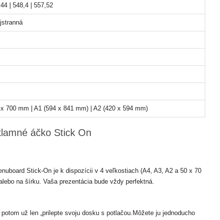
44 | 548,4 | 557,52
jstranná
 x 700 mm | A1 (594 x 841 mm) | A2 (420 x 594 mm)
eklamné áčko Stick On
nuboard Stick-On je k dispozícii v 4 veľkostiach (A4, A3, A2 a 50 x 70
alebo na šírku. Vaša prezentácia bude vždy perfektná.
a potom už len „prilepte svoju dosku s potlačou.Môžete ju jednoducho