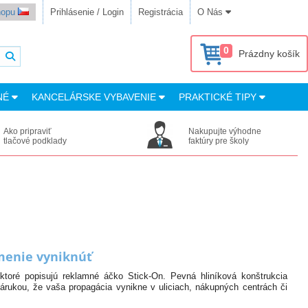
shopu
Prihlásenie / Login
Registrácia
O Nás
0
Prázdny košík
NÉ
KANCELÁRSKE VYBAVENIE
PRAKTICKÉ TIPY
Ako pripraviť
Nakupujte výhodne
tlačové podklady
faktúry pre školy
menie vyniknúť
toré popisujú reklamné áčko Stick-On. Pevná hliníková konštrukcia
rukou, že vaša propagácia vynikne v uliciach, nákupných centrách či