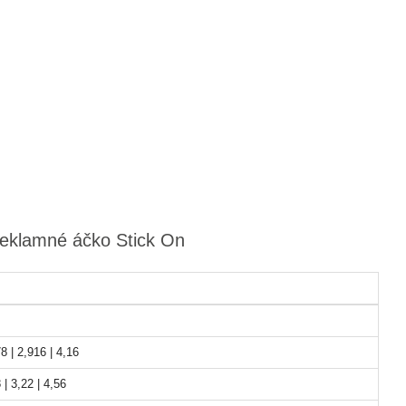
reklamné áčko Stick On
8 | 2,916 | 4,16
 | 3,22 | 4,56