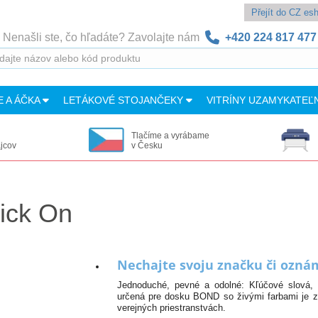
Přejít do CZ e
Nenašli ste, čo hľadáte? Zavolajte nám
+420 224 817 477
E A ÁČKA
LETÁKOVÉ STOJANČEKY
VITRÍNY UZAMYKATEĽ
Tlačíme a vyrábame
ajcov
v Česku
tick On
Nechajte svoju značku či ozná
Jednoduché, pevné a odolné: Kľúčové slová, k
určená pre dosku BOND so živými farbami je zá
verejných priestranstvách.