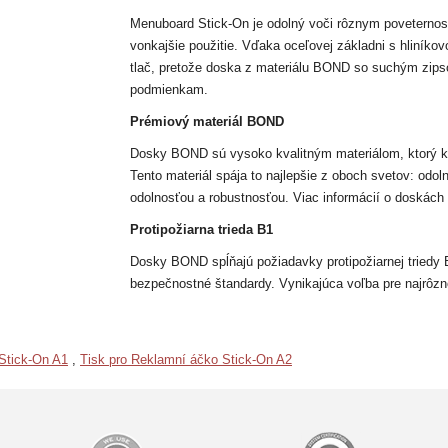
Menuboard Stick-On je odolný voči rôznym poveternost
vonkajšie použitie. Vďaka oceľovej základni s hliníkov
tlač, pretože doska z materiálu BOND so suchým zip
podmienkam.
Prémiový materiál BOND
Dosky BOND sú vysoko kvalitným materiálom, ktorý ko
Tento materiál spája to najlepšie z oboch svetov: odo
odolnosťou a robustnosťou. Viac informácií o doskách
Protipožiarna trieda B1
Dosky BOND spĺňajú požiadavky protipožiarnej triedy B1
bezpečnostné štandardy. Vynikajúca voľba pre najrôznejš
Stick-On A1
,
Tisk pro Reklamní áčko Stick-On A2