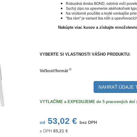
Robustná doska BOND, odolná voči povete
Suchý zips na upevnenie akéhokoľvek typ
Na vnútorné použitie a kryté vonkajšie prie
"Iba rám" je variant iba nôh a upevňovací
Nakúpte viac kusov
a získajte množstev
VYBERTE SI VLASTNOSTI VÁŠHO PRODUKTU:
Veľkosť/formát
Veľkosť/formát
NAHRAŤ ÚDAJE 
VYTLAČÍME a EXPEDUJEME do 5 pracovných dní (po
53,02 €
od
bez DPH
s DPH
65,21
€