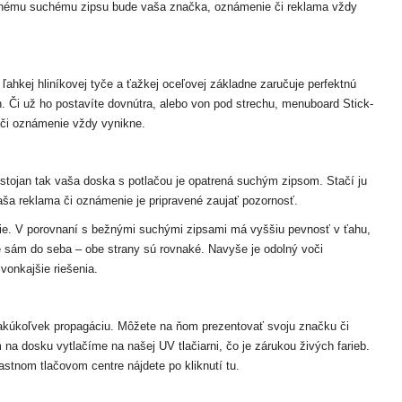
itnému suchému zipsu bude vaša značka, oznámenie či reklama vždy
ahkej hliníkovej tyče a ťažkej oceľovej základne zaručuje perfektnú
h. Či už ho postavíte dovnútra, alebo von pod strechu, menuboard Stick-
 či oznámenie vždy vynikne.
stojan tak vaša doska s potlačou je opatrená suchým zipsom. Stačí ju
vaša reklama či oznámenie je pripravené zaujať pozornosť.
cie. V porovnaní s bežnými suchými zipsami má vyššiu pevnosť v ťahu,
e sám do seba – obe strany sú rovnaké. Navyše je odolný voči
vonkajšie riešenia.
e akúkoľvek propagáciu. Môžete na ňom prezentovať svoju značku či
na dosku vytlačíme na našej UV tlačiarni, čo je zárukou živých farieb.
astnom tlačovom centre nájdete po kliknutí tu.