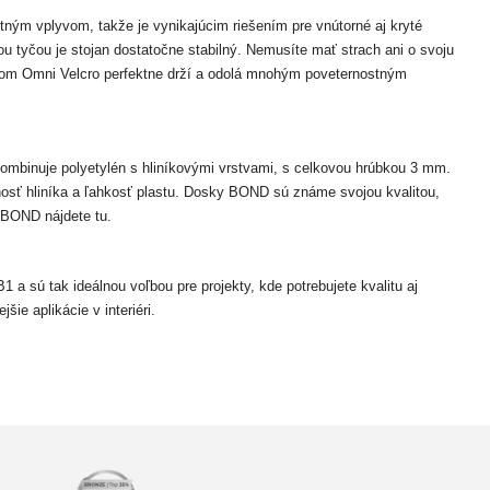
ným vplyvom, takže je vynikajúcim riešením pre vnútorné aj kryté
ou tyčou je stojan dostatočne stabilný. Nemusíte mať strach ani o svoju
som Omni Velcro perfektne drží a odolá mnohým poveternostným
mbinuje polyetylén s hliníkovými vrstvami, s celkovou hrúbkou 3 mm.
lnosť hliníka a ľahkosť plastu. Dosky BOND sú známe svojou kvalitou,
 BOND nájdete tu.
 a sú tak ideálnou voľbou pre projekty, kde potrebujete kvalitu aj
ie aplikácie v interiéri.