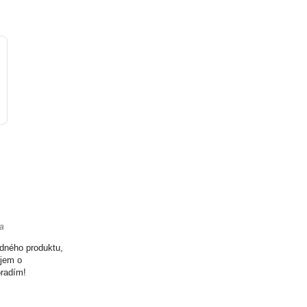
ta
odného produktu,
ujem o
oradím!