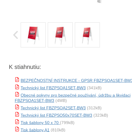
K stiahnutiu:
BEZPEČNOSTNÍ INSTRUKCE - GPSR FBZPSOA1SET-BW
Technický list FBZPSOA1SET-BW3
(341kB)
Obecné pokyny pro bezpečné používání, údržbu a likvidaci
FBZPSOA1SET-BW3
(4MB)
Technický list FBZPSOA2SET-BW3
(312kB)
Technický list FBZPSO50x70SET-BW3
(323kB)
Tisk šablony 50 x 70
(799kB)
Tisk šablony A1
(810kB)