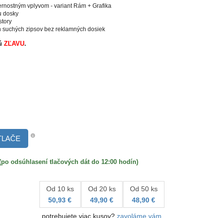
rnostným vplyvom - variant Rám + Grafika
u dosky
story
ch suchých zipsov bez reklamných dosiek
nú
ZĽAVU
.
TLAČE
 odsúhlasení tlačových dát do 12:00 hodín)
Od 10 ks
Od 20 ks
Od 50 ks
50,93 €
49,90 €
48,90 €
potrebujete viac kusov?
zavoláme vám