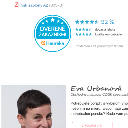
Tisk šablony A2
(809kB)
Eva Urbanová
Obchodný manager CZ/SK špecialis
Potrebujete poradiť s výberom vh
riešením na mieru, alebo máte zá
individuálnu ponuku? Rada vám p
ZAVOLÁME VÁM