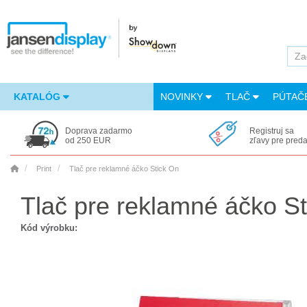
KATALÓG
NOVINKY
TLAČ
PÚTAČ
Doprava zadarmo
Registruj sa
od 250 EUR
zľavy pre pred
Print
Tlač pre reklamné áčko Stick On
Tlač pre reklamné áčko S
Kód výrobku: