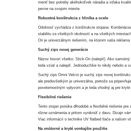
meniť bez potreby akéhokoľvek náradia a vďaka kval
pevne na svojom mieste.
Robustná konštrukcia z hliníka a ocele
Odolnosť vychádza z konštrukcie stojana: Kombinácia ľ
stabilitu za všetkých okolností a na všetkých miestac
On je univerzálnym riešením, na ktorom vaša reklama
Suchý zips novej generácie
Názov hovorí všetko: Stick-On (nalepiť). Ako samotný 
teda vziať a nalepiť. Jednoduchšie to nikdy nebolo a 
Suchý zips Omni Velcro je suchý zips novej konštruk
ale predovšetkým je univerzálna, pretože sa pripevňuj
poveternostným vplyvom a je teda vhodný aj pre kryté 
Flexibilné riešenie
Tento stojan ponúka dlhodobé a flexibilné riešenie pr
rôzne oznámenia a pritom vyniknúť z davu. Dizajn vám 
Viac informácií o technike UV flatbed tlače a našom vl
Na vnútorné a kryté vonkajšie použitie