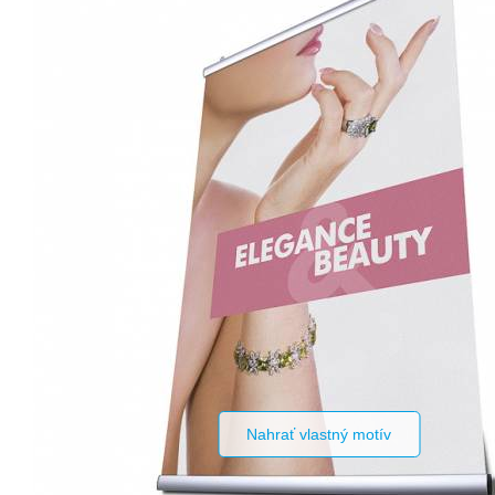
Nahrať vlastný motív