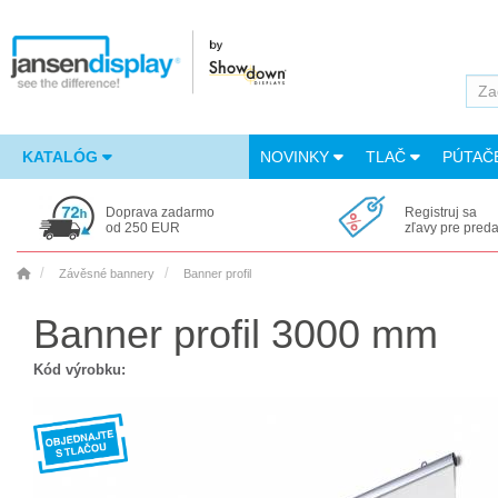
KATALÓG
NOVINKY
TLAČ
PÚTAČ
Doprava zadarmo
Registruj sa
od 250 EUR
zľavy pre pred
Závěsné bannery
Banner profil
Banner profil 3000 mm
Kód výrobku: