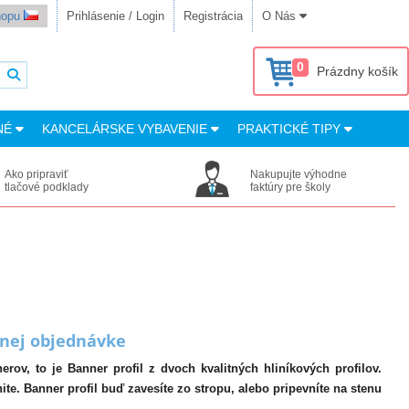
shopu
Prihlásenie / Login
Registrácia
O Nás
0
Prázdny košík
NÉ
KANCELÁRSKE VYBAVENIE
PRAKTICKÉ TIPY
Ako pripraviť
Nakupujte výhodne
tlačové podklady
faktúry pre školy
ednej objednávke
rov, to je Banner profil z dvoch kvalitných hliníkových profilov.
te. Banner profil buď zavesíte zo stropu, alebo pripevníte na stenu