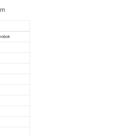
mm
robok