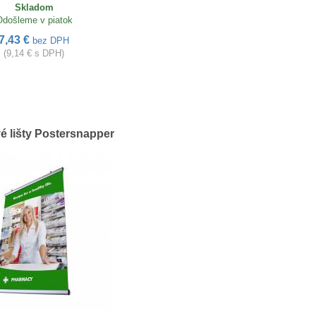
Skladom
Odošleme v piatok
7,43 €
bez DPH
(9,14 € s DPH)
é lišty Postersnapper