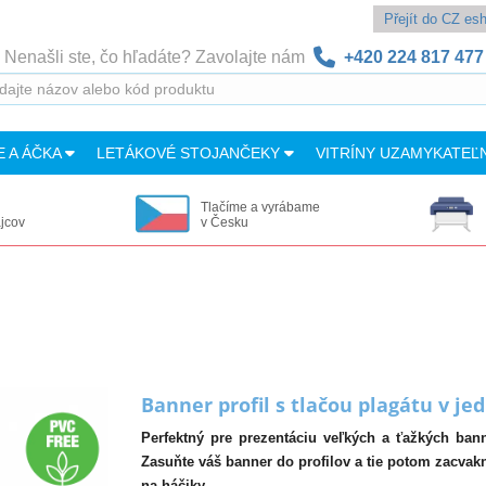
Přejít do CZ e
Nenašli ste, čo hľadáte? Zavolajte nám
+420 224 817 477
E A ÁČKA
LETÁKOVÉ STOJANČEKY
VITRÍNY UZAMYKATEĽ
Tlačíme a vyrábame
ajcov
v Česku
Banner profil s tlačou plagátu v j
Perfektný pre prezentáciu veľkých a ťažkých banne
Zasuňte váš banner do profilov a tie potom zacvakni
na háčiky.