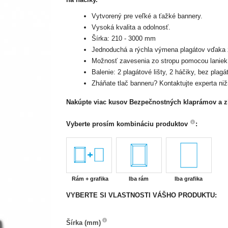
Vytvorený pre veľké a ťažké bannery.
Vysoká kvalita a odolnosť.
Šírka: 210 - 3000 mm
Jednoduchá a rýchla výmena plagátov vďaka 
Možnosť zavesenia zo stropu pomocou laniek 
Balenie: 2 plagátové lišty, 2 háčiky, bez plagá
Zháňate tlač banneru? Kontaktujte experta ni
Nakúpte viac kusov Bezpečnostných klaprámov a z
Vyberte prosím kombináciu produktov
:
Rám + grafika
Iba rám
Iba grafika
VYBERTE SI VLASTNOSTI VÁŠHO PRODUKTU:
Šírka
Šírka (mm)
(mm)