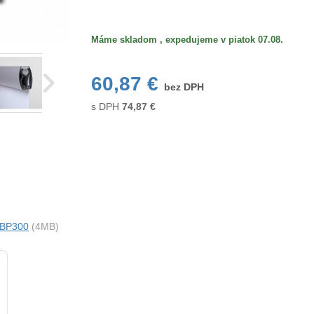
Máme skladom , expedujeme v piatok 07.08.
60,87 €
bez DPH
s DPH
74,87
€
i BP300
(4MB)