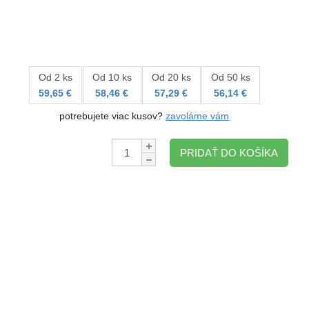
Od 2 ks
Od 10 ks
Od 20 ks
Od 50 ks
59,65 €
58,46 €
57,29 €
56,14 €
potrebujete viac kusov?
zavoláme vám
Množstvo:
PRIDAŤ DO KOŠÍKA