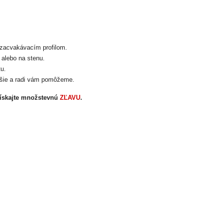
zacvakávacím profilom.
alebo na stenu.
tu.
žšie a radi vám pomôžeme.
ískajte množstevnú
ZĽAVU
.