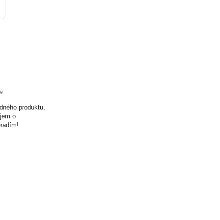
ta
odného produktu,
ujem o
oradím!