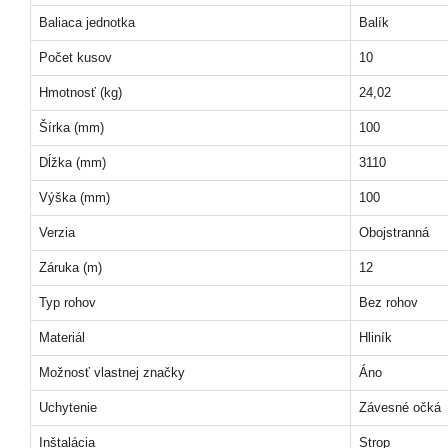
Baliaca jednotka
Balík
Počet kusov
10
Hmotnosť (kg)
24,02
Šírka (mm)
100
Dĺžka (mm)
3110
Výška (mm)
100
Verzia
Obojstranná
Záruka (m)
12
Typ rohov
Bez rohov
Materiál
Hliník
Možnosť vlastnej značky
Áno
Uchytenie
Závesné očká
Inštalácia
Strop