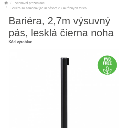
Venkovní prezentace
Bariéra so samonavíjacím pásom 2,7 m rôznych farieb
Bariéra, 2,7m výsuvný
pás, lesklá čierna noha
Kód výrobku: