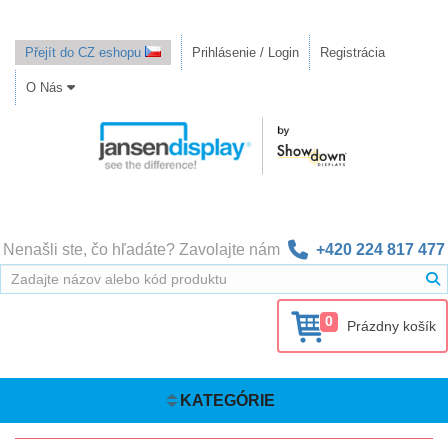
Přejít do CZ eshopu
Prihlásenie / Login
Registrácia
O Nás
Nenašli ste, čo hľadáte? Zavolajte nám
+420 224 817 477
0
Prázdny košík
KATEGÓRIE