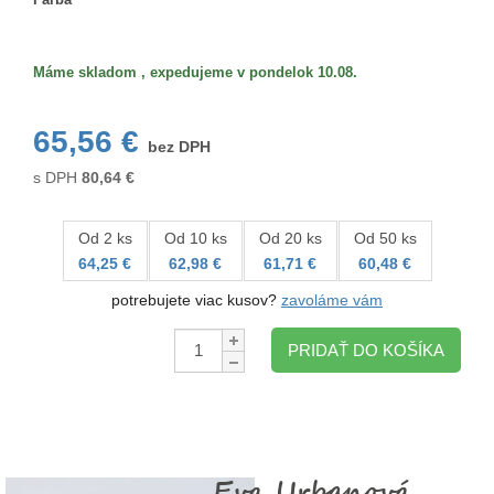
Farba
Máme skladom , expedujeme v pondelok 10.08.
65,56 €
bez DPH
s DPH
80,64
€
Od 2 ks
Od 10 ks
Od 20 ks
Od 50 ks
64,25 €
62,98 €
61,71 €
60,48 €
potrebujete viac kusov?
zavoláme vám
Množstvo:
PRIDAŤ DO KOŠÍKA
Eva Urbanová