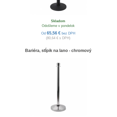
Skladom
Odošleme v pondelok
65,56 €
Od
bez DPH
(80,64 € s DPH)
Bariéra, stĺpik na lano - chromový