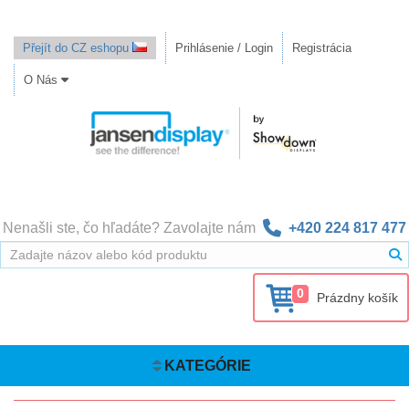
Přejít do CZ eshopu
Prihlásenie / Login
Registrácia
O Nás
Nenašli ste, čo hľadáte? Zavolajte nám
+420 224 817 477
0
Prázdny košík
KATEGÓRIE