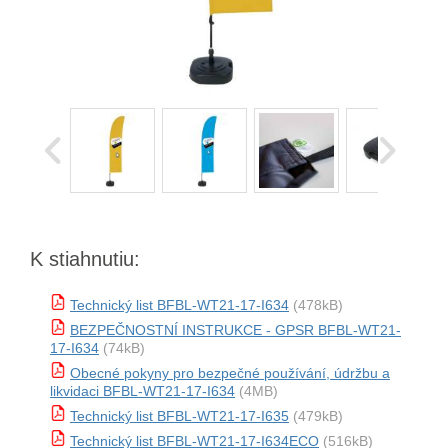
K stiahnutiu:
Technický list BFBL-WT21-17-I634
(478kB)
BEZPEČNOSTNÍ INSTRUKCE - GPSR BFBL-WT21-
17-I634
(74kB)
Obecné pokyny pro bezpečné používání, údržbu a
likvidaci BFBL-WT21-17-I634
(4MB)
Technický list BFBL-WT21-17-I635
(479kB)
Technický list BFBL-WT21-17-I634ECO
(516kB)