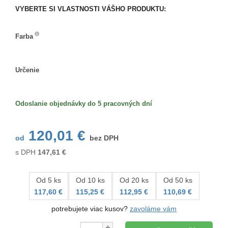
VYBERTE SI VLASTNOSTI VÁŠHO PRODUKTU:
Farba
Farba
Určenie
Určenie
Odoslanie objednávky do 5 pracovných dní
120,01 €
od
bez DPH
s DPH
147,61
€
Od 5 ks
Od 10 ks
Od 20 ks
Od 50 ks
117,60 €
115,25 €
112,95 €
110,69 €
potrebujete viac kusov?
zavoláme vám
Množstvo: