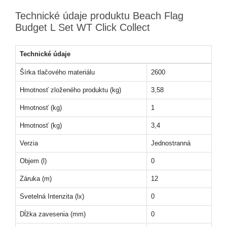
Technické údaje produktu Beach Flag
Budget L Set WT Click Collect
Technické údaje
Šírka tlačového materiálu
2600
Hmotnosť zloženého produktu (kg)
3,58
Hmotnosť (kg)
1
Hmotnosť (kg)
3,4
Verzia
Jednostranná
Objem (l)
0
Záruka (m)
12
Svetelná Intenzita (lx)
0
Dĺžka zavesenia (mm)
0