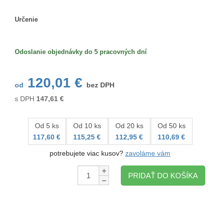
Určenie
Určenie
Odoslanie objednávky do 5 pracovných dní
120,01 €
od
bez DPH
s DPH
147,61
€
Od 5 ks
Od 10 ks
Od 20 ks
Od 50 ks
117,60 €
115,25 €
112,95 €
110,69 €
potrebujete viac kusov?
zavoláme vám
Množstvo:
PRIDAŤ DO KOŠÍKA