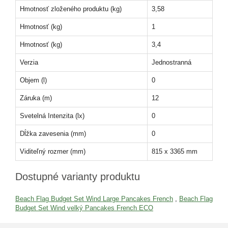
Hmotnosť zloženého produktu (kg)
3,58
Hmotnosť (kg)
1
Hmotnosť (kg)
3,4
Verzia
Jednostranná
Objem (l)
0
Záruka (m)
12
Svetelná Intenzita (lx)
0
Dĺžka zavesenia (mm)
0
Viditeľný rozmer (mm)
815 x 3365 mm
Dostupné varianty produktu
Beach Flag Budget Set Wind Large Pancakes French
,
Beach Flag
Budget Set Wind velký Pancakes French ECO