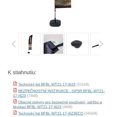
K stiahnutiu:
Technický list BFBL-WT21-17-I623
(511kB)
BEZPEČNOSTNÍ INSTRUKCE - GPSR BFBL-WT21-
17-I623
(74kB)
Obecné pokyny pro bezpečné používání, údržbu a
likvidaci BFBL-WT21-17-I623
(4MB)
Technický list BFBL-WT21-17-I623ECO
(550kB)