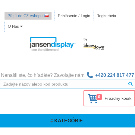
Přejít do CZ eshopu
Prihlásenie / Login
Registrácia
O Nás
Nenašli ste, čo hľadáte? Zavolajte nám
+420 224 817 477
0
Prázdny košík
KATEGÓRIE