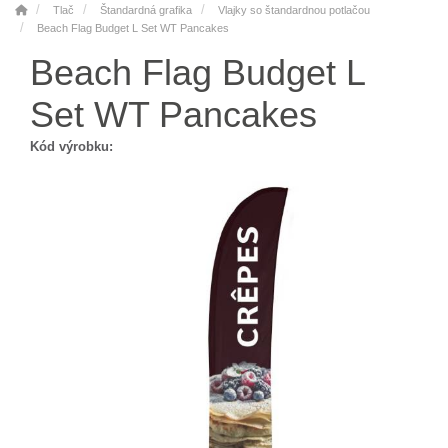
Tlač
Štandardná grafika
Vlajky so štandardnou potlačou
Beach Flag Budget L Set WT Pancakes
Beach Flag Budget L
Set WT Pancakes
Kód výrobku: