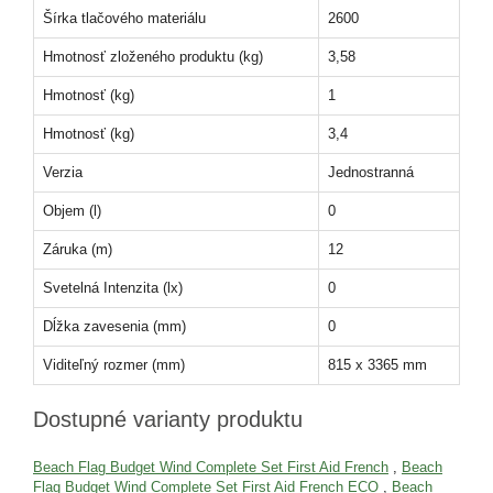
Šírka tlačového materiálu
2600
Hmotnosť zloženého produktu (kg)
3,58
Hmotnosť (kg)
1
Hmotnosť (kg)
3,4
Verzia
Jednostranná
Objem (l)
0
Záruka (m)
12
Svetelná Intenzita (lx)
0
Dĺžka zavesenia (mm)
0
Viditeľný rozmer (mm)
815 x 3365 mm
Dostupné varianty produktu
Beach Flag Budget Wind Complete Set First Aid French
,
Beach
Flag Budget Wind Complete Set First Aid French ECO
,
Beach