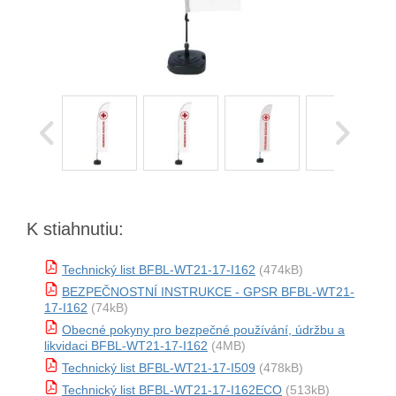
K stiahnutiu:
Technický list BFBL-WT21-17-I162
(474kB)
BEZPEČNOSTNÍ INSTRUKCE - GPSR BFBL-WT21-
17-I162
(74kB)
Obecné pokyny pro bezpečné používání, údržbu a
likvidaci BFBL-WT21-17-I162
(4MB)
Technický list BFBL-WT21-17-I509
(478kB)
Technický list BFBL-WT21-17-I162ECO
(513kB)