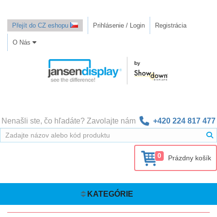
Přejít do CZ eshopu
Prihlásenie / Login
Registrácia
O Nás
Nenašli ste, čo hľadáte? Zavolajte nám
+420 224 817 477
0
Prázdny košík
KATEGÓRIE