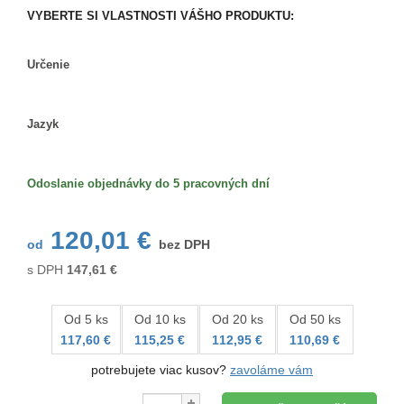
VYBERTE SI VLASTNOSTI VÁŠHO PRODUKTU:
Určenie
Určenie
Jazyk
Jazyk
Odoslanie objednávky do 5 pracovných dní
120,01 €
od
bez DPH
s DPH
147,61
€
Od 5 ks
Od 10 ks
Od 20 ks
Od 50 ks
117,60 €
115,25 €
112,95 €
110,69 €
potrebujete viac kusov?
zavoláme vám
Množstvo: