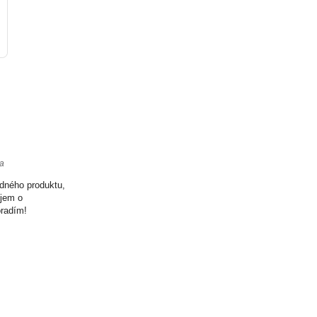
ta
odného produktu,
ujem o
oradím!