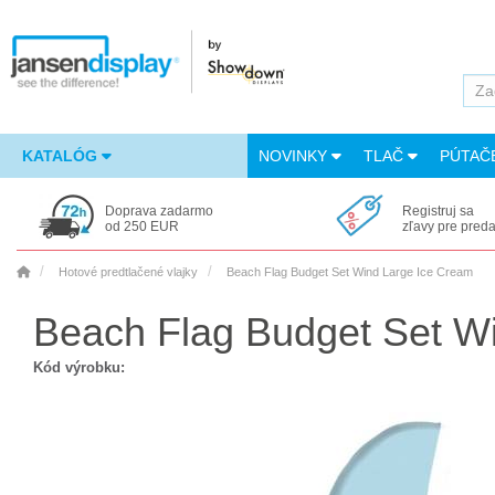
KATALÓG
NOVINKY
TLAČ
PÚTAČ
Doprava zadarmo
Registruj sa
od 250 EUR
zľavy pre pred
Hotové predtlačené vlajky
Beach Flag Budget Set Wind Large Ice Cream
Beach Flag Budget Set W
Kód výrobku: