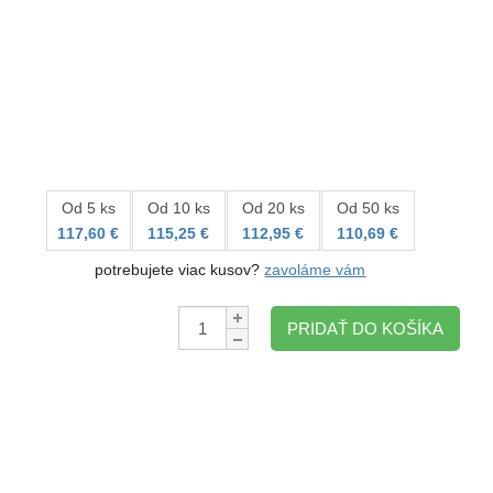
Od 5 ks
Od 10 ks
Od 20 ks
Od 50 ks
117,60 €
115,25 €
112,95 €
110,69 €
potrebujete viac kusov?
zavoláme vám
Množstvo:
PRIDAŤ DO KOŠÍKA