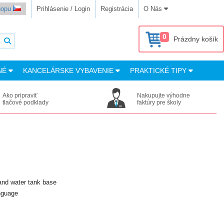
shopu
Prihlásenie / Login
Registrácia
O Nás
0
Prázdny košík
NÉ
KANCELÁRSKE VYBAVENIE
PRAKTICKÉ TIPY
Ako pripraviť
Nakupujte výhodne
tlačové podklady
faktúry pre školy
and water tank base
nguage