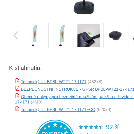
K stiahnutiu:
Technický list BFBL-WT21-17-I171
(482kB)
BEZPEČNOSTNÍ INSTRUKCE - GPSR BFBL-WT21-17-I17
Obecné pokyny pro bezpečné používání, údržbu a likvidac
17-I171
(4MB)
Technický list BFBL-WT21-17-I171ECO
(520kB)