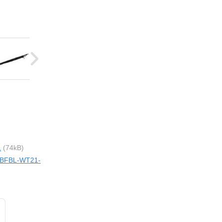
1
(74kB)
i BFBL-WT21-