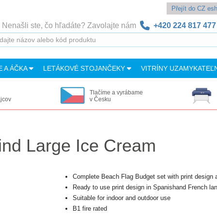
Přejít do CZ e
Nenašli ste, čo hľadáte? Zavolajte nám
+420 224 817 477
E A ÁČKA
LETÁKOVÉ STOJANČEKY
VITRÍNY UZAMYKATEĽ
Tlačíme a vyrábame
ajcov
v Česku
ind Large Ice Cream
Complete Beach Flag Budget set with print design 
Ready to use print design in Spanishand French la
Suitable for indoor and outdoor use
B1 fire rated