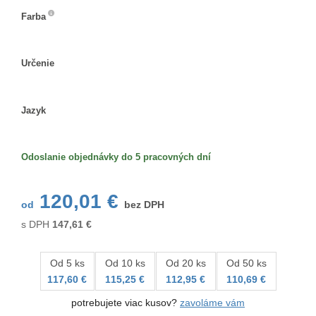
Farba
Farba
Určenie
Určenie
Jazyk
Jazyk
Odoslanie objednávky do 5 pracovných dní
120,01 €
od
bez DPH
s DPH
147,61
€
Od 5 ks
Od 10 ks
Od 20 ks
Od 50 ks
117,60 €
115,25 €
112,95 €
110,69 €
potrebujete viac kusov?
zavoláme vám