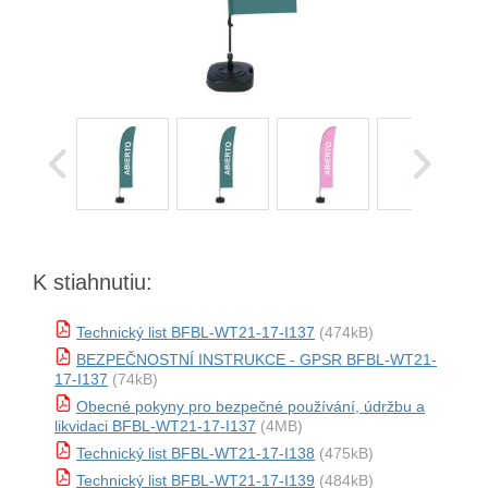
K stiahnutiu:
Technický list BFBL-WT21-17-I137
(474kB)
BEZPEČNOSTNÍ INSTRUKCE - GPSR BFBL-WT21-
17-I137
(74kB)
Obecné pokyny pro bezpečné používání, údržbu a
likvidaci BFBL-WT21-17-I137
(4MB)
Technický list BFBL-WT21-17-I138
(475kB)
Technický list BFBL-WT21-17-I139
(484kB)