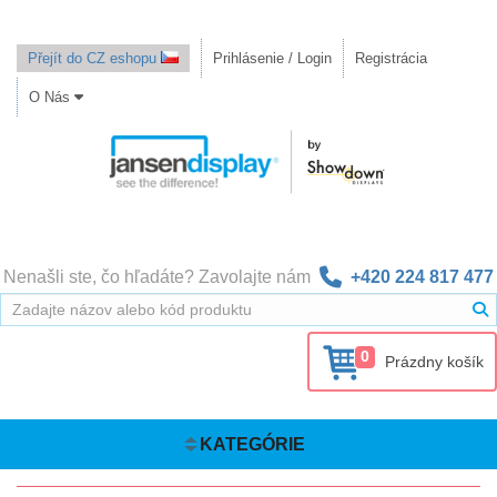
Přejít do CZ eshopu
Prihlásenie / Login
Registrácia
O Nás
Nenašli ste, čo hľadáte? Zavolajte nám
+420 224 817 477
0
Prázdny košík
KATEGÓRIE