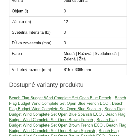
Verzia
Jednostranná
Objem (l)
0
Záruka (m)
12
Svetelná Intenzita (lx)
0
Dĺžka zavesenia (mm)
0
Farba
Modrá | Ružová | Svetlohnedá |
Zelená | Žltá
Viditeľný rozmer (mm)
815 x 3365 mm
Dostupné varianty produktu
Beach Flag Budget Wind Complete Set Open Blue French
,
Beach
Flag Budget Wind Complete Set Open Blue French ECO
,
Beach
Flag Budget Wind Complete Set Open Blue Spanish
,
Beach Flag
Budget Wind Complete Set Open Blue Spanish ECO
,
Beach Flag
Budget Wind Complete Set Open Brown French
,
Beach Flag
Budget Wind Complete Set Open Brown French ECO
,
Beach Flag
Budget Wind Complete Set Open Brown Spanish
,
Beach Flag