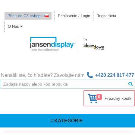
Přejít do CZ eshopu
Prihlásenie / Login
Registrácia
O Nás
Nenašli ste, čo hľadáte? Zavolajte nám
+420 224 817 477
0
Prázdny košík
KATEGÓRIE