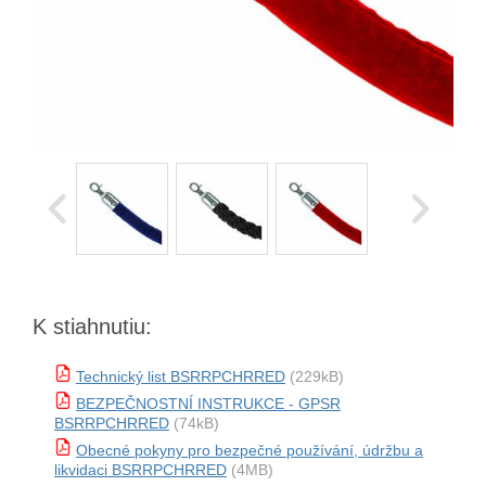
K stiahnutiu:
Technický list BSRRPCHRRED
(229kB)
BEZPEČNOSTNÍ INSTRUKCE - GPSR
BSRRPCHRRED
(74kB)
Obecné pokyny pro bezpečné používání, údržbu a
likvidaci BSRRPCHRRED
(4MB)