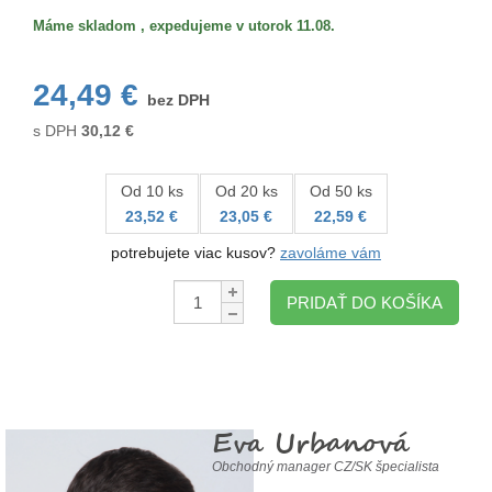
Máme skladom , expedujeme v utorok 11.08.
24,49 €
bez DPH
s DPH
30,12
€
Od 10 ks
Od 20 ks
Od 50 ks
23,52 €
23,05 €
22,59 €
potrebujete viac kusov?
zavoláme vám
Množstvo:
PRIDAŤ DO KOŠÍKA
Eva Urbanová
Obchodný manager CZ/SK špecialista