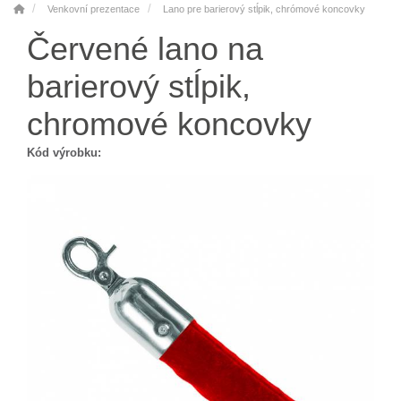
Venkovní prezentace
Lano pre barierový stĺpik, chrómové koncovky
Červené lano na
barierový stĺpik,
chromové koncovky
Kód výrobku: