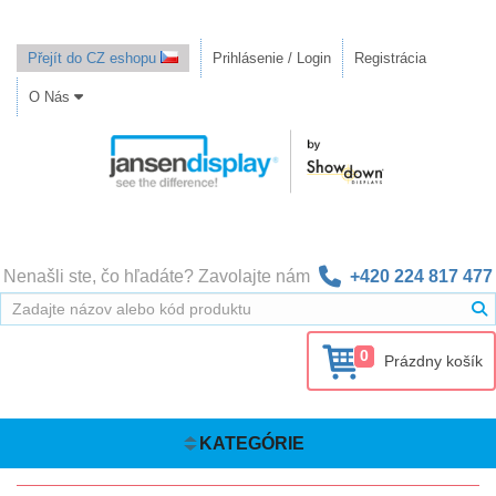
Přejít do CZ eshopu
Prihlásenie / Login
Registrácia
O Nás
Nenašli ste, čo hľadáte? Zavolajte nám
+420 224 817 477
0
Prázdny košík
KATEGÓRIE