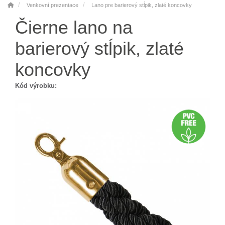
Venkovní prezentace
Lano pre barierový stĺpik, zlaté koncovky
Čierne lano na
barierový stĺpik, zlaté
koncovky
Kód výrobku: