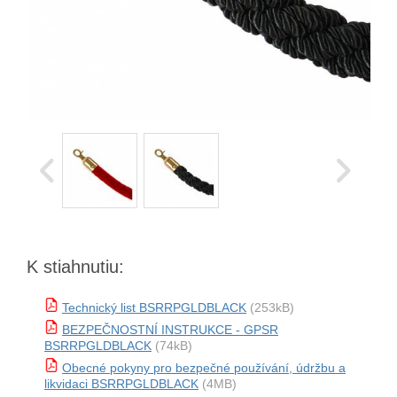
K stiahnutiu:
Technický list BSRRPGLDBLACK
(253kB)
BEZPEČNOSTNÍ INSTRUKCE - GPSR
BSRRPGLDBLACK
(74kB)
Obecné pokyny pro bezpečné používání, údržbu a
likvidaci BSRRPGLDBLACK
(4MB)