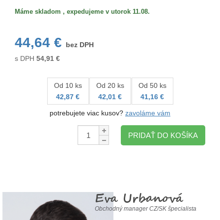
Máme skladom , expedujeme v utorok 11.08.
44,64 €
bez DPH
s DPH
54,91
€
Od 10 ks
Od 20 ks
Od 50 ks
42,87 €
42,01 €
41,16 €
potrebujete viac kusov?
zavoláme vám
Množstvo:
PRIDAŤ DO KOŠÍKA
Eva Urbanová
Obchodný manager CZ/SK špecialista