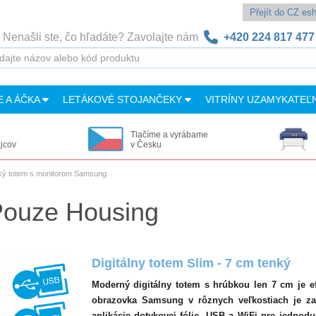
Přejít do CZ e
Nenašli ste, čo hľadáte? Zavolajte nám
+420 224 817 477
E A ÁČKA
LETÁKOVÉ STOJANČEKY
VITRÍNY UZAMYKATEĽ
Tlačíme a vyrábame
ajcov
v Česku
enký totem s monitorom Samsung
 Pouze Housing
Digitálny totem Slim - 7 cm tenký
Moderný digitálny totem s hrúbkou len 7 cm je ef
obrazovka Samsung v rôznych veľkostiach je z
aplikácie dotykovej fólie. USB a WiFi pre jednod