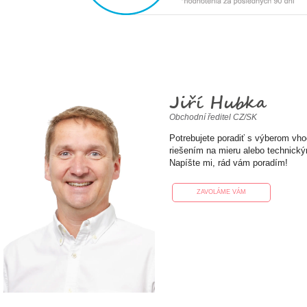
Jiří Hubka
Obchodní ředitel CZ/SK
Potrebujete poradiť s výberom vh
riešením na mieru alebo technick
Napíšte mi, rád vám poradím!
ZAVOLÁME VÁM