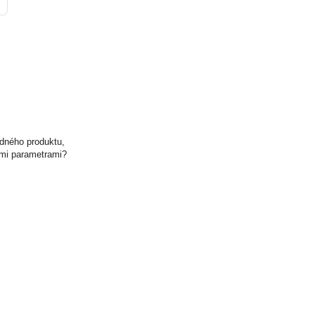
odného produktu,
ými parametrami?