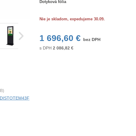
Dotyková fólia
fólia
Nie je skladom, expedujeme 30.09.
1 696,60 €
bez DPH
s DPH
2 086,82
€
B)
ci DISTOTEM43F