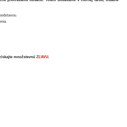
 podstavou.
nia.
získajte množstevnú
ZĽAVU
.