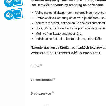
RAL farby či individuálny branding na požiadanie.
Voľne stojaci digitálny totem so stabilnou kovovou
Profesionálna Samsung obrazovka je súčasťou bale
Zaujmite videami, animáciami alebo prezentáciami.
USB, Wi-Fi, LAN - jednoduché prehrávanie obsahu.
Možnosť aplikácie dotykovej fólie.
Individuálne riešenie - kontaktujte experta nižšie.
Nakúpte viac kusov Digitálnych tenkých totemov a 
VYBERTE SI VLASTNOSTI VÁŠHO PRODUKTU:
Farba
Farba
Veľkosť/formát
Veľkosť/formát
S
S obrazovkou
obrazovkou
Dotyková