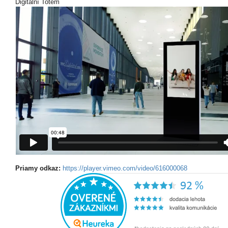
Digitální Totem
Priamy odkaz:
https://player.vimeo.com/video/616000068