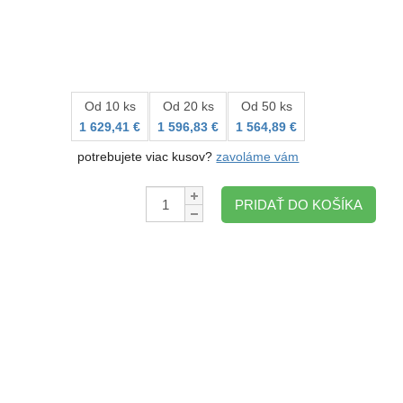
Od 10 ks
Od 20 ks
Od 50 ks
1 629,41 €
1 596,83 €
1 564,89 €
potrebujete viac kusov?
zavoláme vám
Množstvo:
PRIDAŤ DO KOŠÍKA