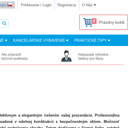
shopu
Prihlásenie / Login
Registrácia
O Nás
0
Prázdny košík
NÉ
KANCELÁRSKE VYBAVENIE
PRAKTICKÉ TIPY
Ako pripraviť
Nakupujte výhodne
tlačové podklady
faktúry pre školy
ektívnym a elegantným riešením vašej prezentácie. Profesionálna
asadená v odolnej konštrukcii s bezpečnostným sklom. Možnosť
uché prehrávanie obsahu. Totem dodávame v čiernej farbe, ostatné