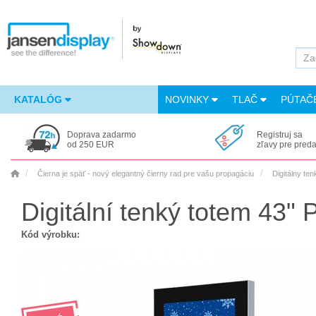
KATALÓG
NOVINKY
TLAČ
PÚTAČ
Doprava zadarmo
Registruj sa
od 250 EUR
zľavy pre pred
Čierna je späť - nový elegantný čierny rad pre vašu propagáciu
Digitálny t
Digitální tenký totem 43"
Kód výrobku: