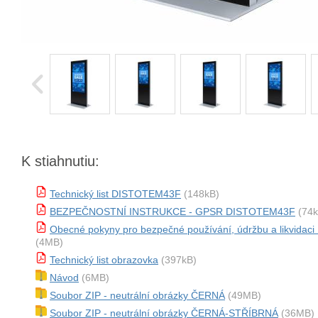
K stiahnutiu:
Technický list DISTOTEM43F
(148kB)
BEZPEČNOSTNÍ INSTRUKCE - GPSR DISTOTEM43F
(74k
Obecné pokyny pro bezpečné používání, údržbu a likvida
(4MB)
Technický list obrazovka
(397kB)
Návod
(6MB)
Soubor ZIP - neutrální obrázky ČERNÁ
(49MB)
Soubor ZIP - neutrální obrázky ČERNÁ-STŘÍBRNÁ
(36MB)