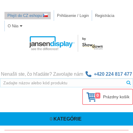
Přejít do CZ eshopu
Prihlásenie / Login
Registrácia
O Nás
Nenašli ste, čo hľadáte? Zavolajte nám
+420 224 817 477
0
Prázdny košík
KATEGÓRIE