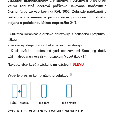
výkladov, maloobchodov a vnútorných verejných priestorov.
Veľmi robustná oceľová práškovo lakovaná konštrukcia
čiernej farby zo vzorkovníka RAL 9005. Zobrazte najrôznejšie
reklamné oznámenia a promo akcie pomocou digitálneho
stojana s potlačenou látkou nepretržite 24/7.
- Unikátna kombinácia držiaka obrazovky s potlačenou prepnutou
látkou
- Jedinečný elegantný vzhľad a bezrámový design
- K dispozícii s profesionálnymi obrazovkami Samsung (kódy
ESF), alebo s univerzálnym držiakom VESA (kódy F)
Nakupte více kusů a získejte množstevní
SLEVU
.
Vyberte prosím kombináciu produktov
:
Rám + grafika
Iba rám
Iba grafika
VYBERTE SI VLASTNOSTI VÁŠHO PRODUKTU: