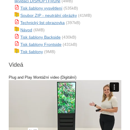
likvidaci DISHOPTFRUNI
(4MB)
Tisk šablony vysvětlení
(535kB)
Soubor ZIP - neutrální obrázky
(41MB)
Technický list obrazovka
(397kB)
Návod
(6MB)
Tisk šablony Backside
(430kB)
Tisk šablony Frontside
(431kB)
Tisk šablony
(9MB)
Videá
Plug and Play Montážní video (Digitální)