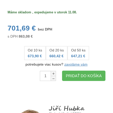
Máme skladom , expedujeme v utorok 11.08.
701,69 €
bez DPH
s DPH
863,08
€
Od 10 ks
Od 20 ks
Od 50 ks
673,90 €
660,42 €
647,21 €
potrebujete viac kusov?
zavoláme vám
Množstvo:
PRIDAŤ DO KOŠÍKA
Jiří Hubka