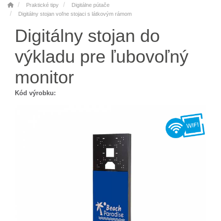
Praktické tipy
Digitálne pútače
Digitálny stojan voľne stojaci s látkovým rámom
Digitálny stojan do
výkladu pre ľubovoľný
monitor
Kód výrobku: