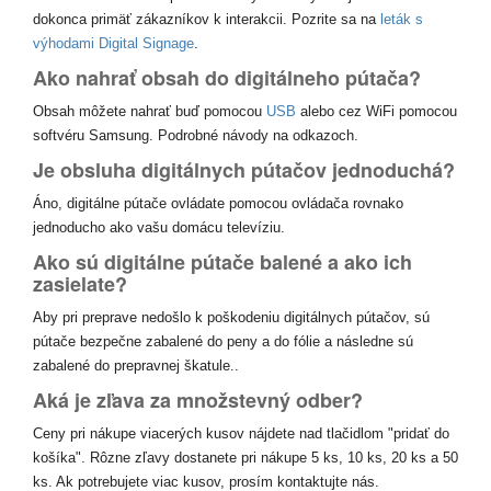
dokonca primäť zákazníkov k interakcii. Pozrite sa na
leták s
výhodami Digital Signage
.
Ako nahrať obsah do digitálneho pútača?
Obsah môžete nahrať buď pomocou
USB
alebo cez WiFi pomocou
softvéru Samsung. Podrobné návody na odkazoch.
Je obsluha digitálnych pútačov jednoduchá?
Áno, digitálne pútače ovládate pomocou ovládača rovnako
jednoducho ako vašu domácu televíziu.
Ako sú digitálne pútače balené a ako ich
zasielate?
Aby pri preprave nedošlo k poškodeniu digitálnych pútačov, sú
pútače bezpečne zabalené do peny a do fólie a následne sú
zabalené do prepravnej škatule..
Aká je zľava za množstevný odber?
Ceny pri nákupe viacerých kusov nájdete nad tlačidlom "pridať do
košíka". Rôzne zľavy dostanete pri nákupe 5 ks, 10 ks, 20 ks a 50
ks. Ak potrebujete viac kusov, prosím kontaktujte nás.