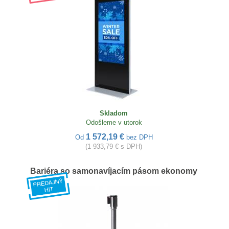
Skladom
Odošleme v utorok
1 572,19 €
Od
bez DPH
(1 933,79 € s DPH)
Bariéra so samonavíjacím pásom ekonomy