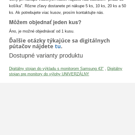
košíka". Rôzne zľavy dostanete pri nákupe 5 ks, 10 ks, 20 ks a 50
ks. Ak potrebujete viac kusov, prosím kontaktujte nás.
Môžem objednať jeden kus?
Áno, je možné objednávať od 1 kusu.
Ďalšie otázky týkajúce sa digitálnych
pútačov nájdete
tu
.
Dostupné varianty produktu
Digitálny stojan do výkladu s monitorom Samsung 43"
,
Digitálny
stojan pre monitory do výlohy UNIVERZÁLNY