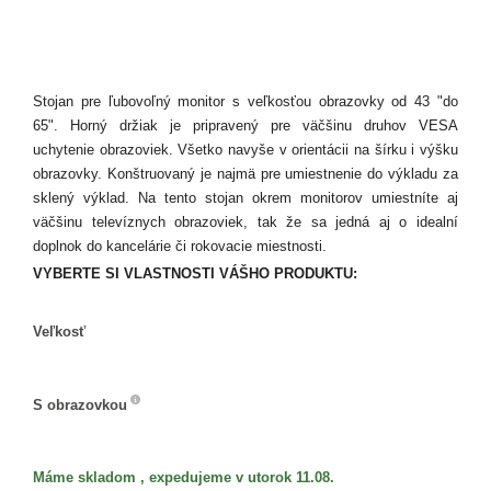
Stojan pre ľubovoľný monitor s veľkosťou obrazovky od 43 "do
65". Horný držiak je pripravený pre väčšinu druhov VESA
uchytenie obrazoviek. Všetko navyše v orientácii na šírku i výšku
obrazovky. Konštruovaný je najmä pre umiestnenie do výkladu za
sklený výklad. Na tento stojan okrem monitorov umiestníte aj
väčšinu televíznych obrazoviek, tak že sa jedná aj o idealní
doplnok do kancelárie či rokovacie miestnosti.
VYBERTE SI VLASTNOSTI VÁŠHO PRODUKTU:
Veľkosť
Veľkosť
S obrazovkou
S
obrazovkou
Máme skladom , expedujeme v utorok 11.08.