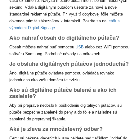
vaše oznámenie. Navyše môžete obsah meniť behom niekoľkých
sekúnd. Vďaka digitálnym pútačom ušetríte za nové a nové
štandardné reklamné pútače. Pri využití dotykovej fólie môžete
dokonca primäť zákazníkov k interakcii. Pozrite sa na
leták s
výhodami Digital Signage
.
Ako nahrať obsah do digitálneho pútača?
Obsah môžete nahrať buď pomocou
USB
alebo cez WiFi pomocou
softvéru Samsung. Podrobné návody na odkazoch.
Je obsluha digitálnych pútačov jednoduchá?
Áno, digitálne pútače ovládate pomocou ovládača rovnako
jednoducho ako vašu domácu televíziu.
Ako sú digitálne pútače balené a ako ich
zasielate?
Aby pri preprave nedošlo k poškodeniu digitálnych pútačov, sú
pútače bezpečne zabalené do peny a do fólie a následne sú
zabalené do prepravnej škatule..
Aká je zľava za množstevný odber?
Ceny pri nákupe viacerých kusov nájdete nad tlačidlom "pridať do