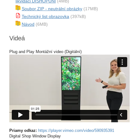
likvidaci DISHOPUNI
(4MB)
Soubor ZIP - neutrální obrázky
(17MB)
Technický list obrazovka
(397kB)
Návod
(6MB)
Videá
Plug and Play Montážní video (Digitální)
Priamy odkaz:
https://player.vimeo.com/video/590935391
Digital Shop Window Display