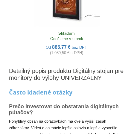
Skladom
Odošleme v utorok
885,77 €
Od
bez DPH
(1 089,50 € s DPH)
Detailný popis produktu Digitálny stojan pre
monitory do výlohy UNIVERZÁLNY
Často kladené otázky
Prečo investovať do obstarania digitálnych
pútačov?
Pohyblivý obsah na obrazovkách má oveľa vyšší zásah
zákazníkov. Videá a animácie lepšie oslovia a lepšie vysvetlia