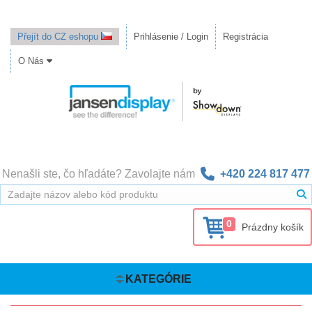
Přejít do CZ eshopu
Prihlásenie / Login
Registrácia
O Nás
Nenašli ste, čo hľadáte? Zavolajte nám
+420 224 817 477
0
Prázdny košík
KATEGÓRIE