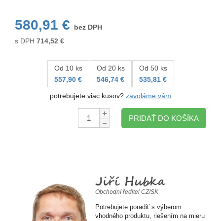
580,91 €
bez DPH
s DPH
714,52
€
Od 10 ks
Od 20 ks
Od 50 ks
557,90 €
546,74 €
535,81 €
potrebujete viac kusov?
zavoláme vám
Množstvo:
PRIDAŤ DO KOŠÍKA
Jiří Hubka
Obchodní ředitel CZ/SK
Potrebujete poradiť s výberom
vhodného produktu, riešením na mieru