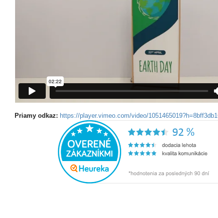
Priamy odkaz:
https://player.vimeo.com/video/1051465019?h=8bff3db