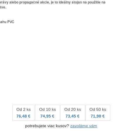
právy alebo propagačné akcie, je to ideálny stojan na použitie na
tve.
bsahu PVC
Od 2 ks
Od 10 ks
Od 20 ks
Od 50 ks
76,48 €
74,95 €
73,45 €
71,98 €
potrebujete viac kusov?
zavoláme vám