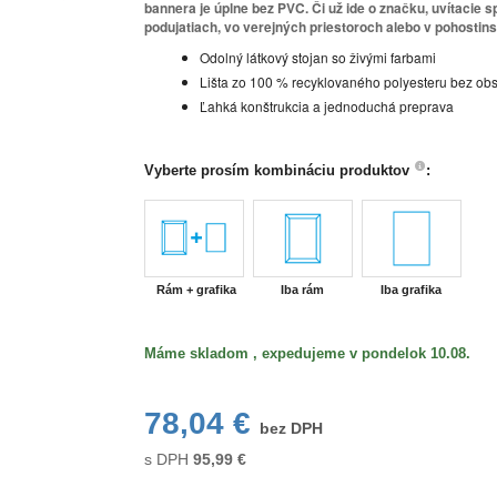
bannera je úplne bez PVC. Či už ide o značku, uvítacie s
podujatiach, vo verejných priestoroch alebo v pohostins
Odolný látkový stojan so živými farbami
Lišta zo 100 % recyklovaného polyesteru bez o
Ľahká konštrukcia a jednoduchá preprava
Vyberte prosím kombináciu produktov
:
Rám + grafika
Iba rám
Iba grafika
Máme skladom , expedujeme v pondelok 10.08.
78,04 €
bez DPH
s DPH
95,99
€