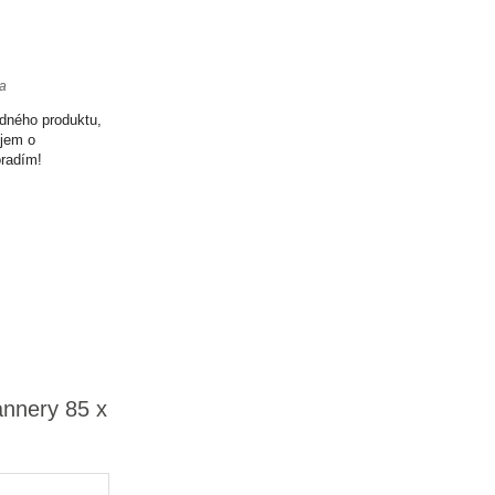
ta
odného produktu,
ujem o
oradím!
annery 85 x