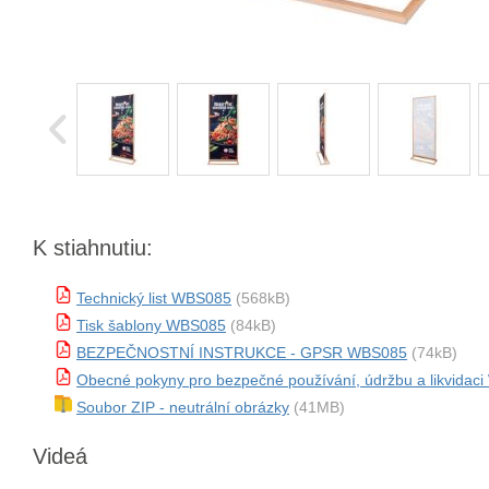
K stiahnutiu:
Technický list WBS085
(568kB)
Tisk šablony WBS085
(84kB)
BEZPEČNOSTNÍ INSTRUKCE - GPSR WBS085
(74kB)
Obecné pokyny pro bezpečné používání, údržbu a likvidac
Soubor ZIP - neutrální obrázky
(41MB)
Videá