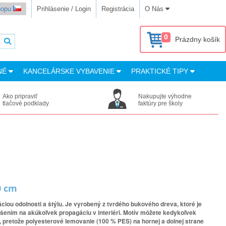
shopu
Prihlásenie / Login
Registrácia
O Nás
0
Prázdny košík
NÉ
KANCELÁRSKE VYBAVENIE
PRAKTICKÉ TIPY
Ako pripraviť
Nakupujte výhodne
tlačové podklady
faktúry pre školy
0 cm
iou odolnosti a štýlu. Je vyrobený z tvrdého bukového dreva, ktoré je
ešením na akúkoľvek propagáciu v interiéri. Motív môžete kedykoľvek
 pretože polyesterové lemovanie (100 % PES) na hornej a dolnej strane