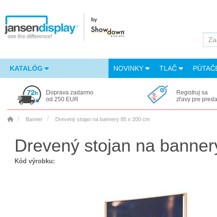
KATALÓG
NOVINKY
TLAČ
PÚTAČ
Doprava zadarmo
Registruj sa
od 250 EUR
zľavy pre pred
Banner
Drevený stojan na bannery 85 x 200 cm
Drevený stojan na banner
Kód výrobku: