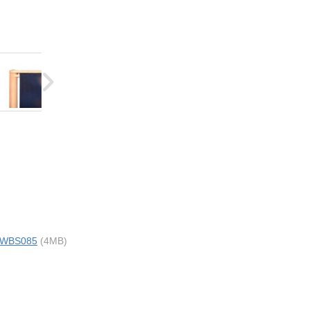
i WBS085
(4MB)