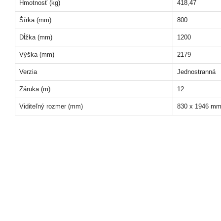
Hmotnosť (kg)
418,47
Šírka (mm)
800
Dĺžka (mm)
1200
Výška (mm)
2179
Verzia
Jednostranná
Záruka (m)
12
Viditeľný rozmer (mm)
830 x 1946 m