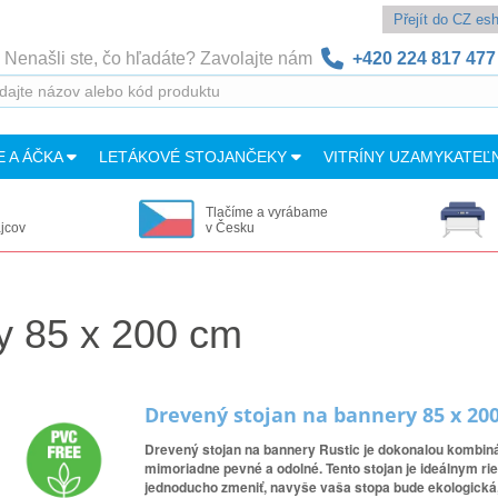
Přejít do CZ e
Nenašli ste, čo hľadáte? Zavolajte nám
+420 224 817 477
E A ÁČKA
LETÁKOVÉ STOJANČEKY
VITRÍNY UZAMYKATEĽ
Tlačíme a vyrábame
ajcov
v Česku
y 85 x 200 cm
Drevený stojan na bannery 85 x 20
Drevený stojan na bannery Rustic je dokonalou kombinác
mimoriadne pevné a odolné. Tento stojan je ideálnym ri
jednoducho zmeniť, navyše vaša stopa bude ekologická,