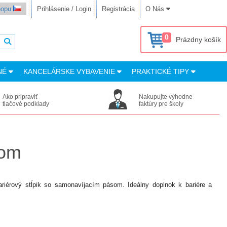
shopu
Prihlásenie / Login
Registrácia
O Nás
0
Prázdny košík
NÉ
KANCELÁRSKE VYBAVENIE
PRAKTICKÉ TIPY
Ako pripraviť
Nakupujte výhodne
tlačové podklady
faktúry pre školy
som
ariérový stĺpik so samonavíjacím pásom. Ideálny doplnok k bariére a