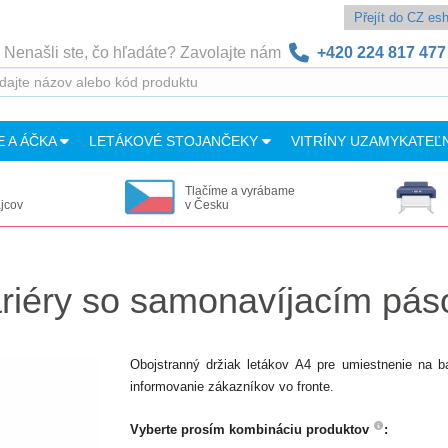
Přejít do CZ e
Nenašli ste, čo hľadáte? Zavolajte nám
+420 224 817 477
E A ÁČKA
LETÁKOVÉ STOJANČEKY
VITRÍNY UZAMYKATEĽ
Tlačíme a vyrábame
ajcov
v Česku
bariéry so samonavíjacím pá
Obojstranný držiak letákov A4 pre umiestnenie na b
informovanie zákazníkov vo fronte.
Vyberte prosím kombináciu produktov
: