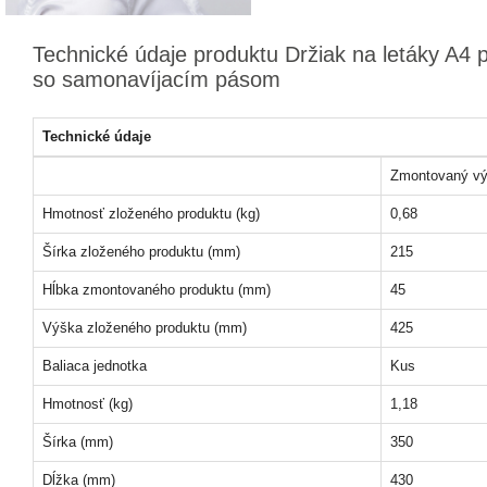
Technické údaje produktu Držiak na letáky A4 p
so samonavíjacím pásom
Technické údaje
Zmontovaný vý
Hmotnosť zloženého produktu (kg)
0,68
Šírka zloženého produktu (mm)
215
Hĺbka zmontovaného produktu (mm)
45
Výška zloženého produktu (mm)
425
Baliaca jednotka
Kus
Hmotnosť (kg)
1,18
Šírka (mm)
350
Dĺžka (mm)
430