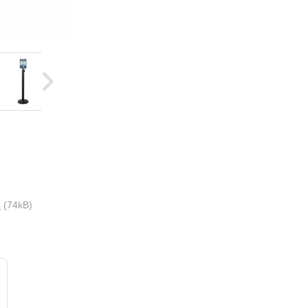
4
(74kB)