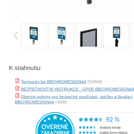
K stiahnutiu:
Technický list BBCHROMESIGNA4
(568kB)
BEZPEČNOSTNÍ INSTRUKCE - GPSR BBCHROMESIGNA
Obecné pokyny pro bezpečné používání, údržbu a likvidaci
BBCHROMESIGNA4
(4MB)