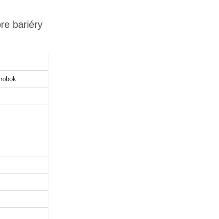
re bariéry
robok