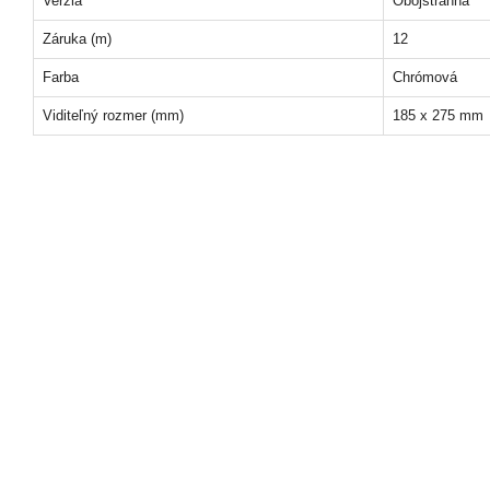
Verzia
Obojstranná
Záruka (m)
12
Farba
Chrómová
Viditeľný rozmer (mm)
185 x 275 mm