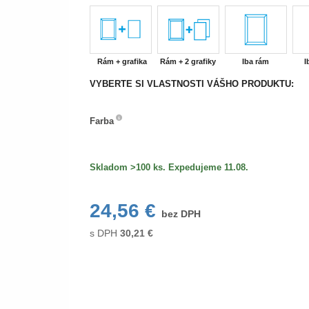
Rám + grafika
Rám + 2 grafiky
Iba rám
I
VYBERTE SI VLASTNOSTI VÁŠHO PRODUKTU:
Farba
Farba
Skladom >100 ks. Expedujeme 11.08.
24,56 €
bez DPH
s DPH
30,21
€