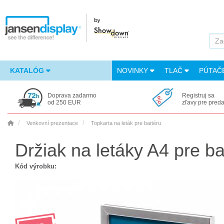
KATALÓG
NOVINKY
TLAČ
PÚTAČ
Doprava zadarmo
Registruj sa
od 250 EUR
zľavy pre pred
Venkovní prezentace
Topkarta na leták pre bariéru
Držiak na letáky A4 pre 
Kód výrobku: