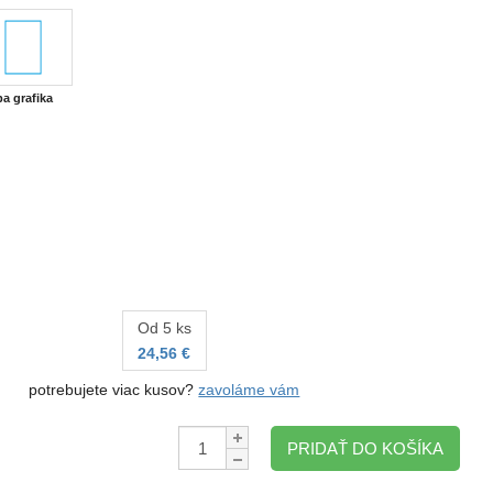
ba grafika
Od 5 ks
24,56 €
potrebujete viac kusov?
zavoláme vám
Množstvo:
PRIDAŤ DO KOŠÍKA