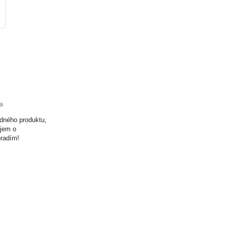
ta
odného produktu,
ujem o
oradím!