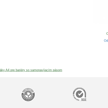
O
O
táky A4 pre bariéry so samonavíjacím pásom