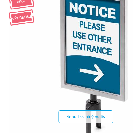
Nahrať vlastný motív