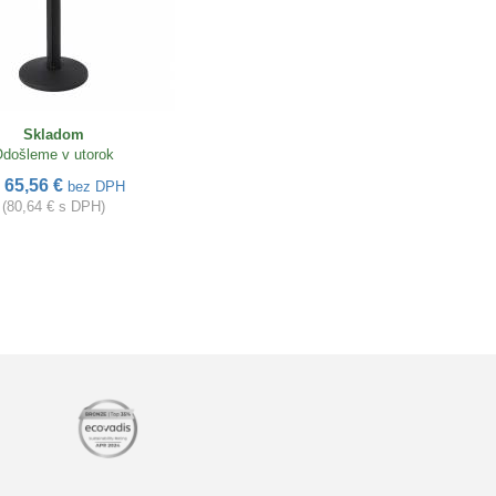
Skladom
došleme v utorok
65,56 €
d
bez DPH
(80,64 € s DPH)