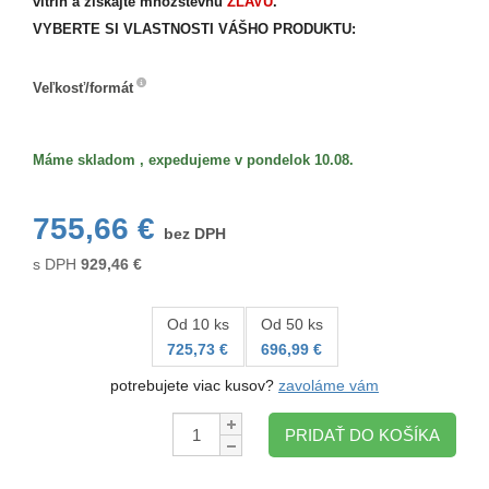
vitrín a získajte množstevnú
ZĽAVU
.
VYBERTE SI VLASTNOSTI VÁŠHO PRODUKTU:
Veľkosť/formát
Veľkosť/formát
Máme skladom , expedujeme v pondelok 10.08.
755,66 €
bez DPH
s DPH
929,46
€
Od 10 ks
Od 50 ks
725,73 €
696,99 €
potrebujete viac kusov?
zavoláme vám
Množstvo:
PRIDAŤ DO KOŠÍKA