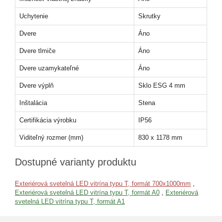
Uchytenie
Skrutky
Dvere
Áno
Dvere tlmiče
Áno
Dvere uzamykateľné
Áno
Dvere výplň
Sklo ESG 4 mm
Inštalácia
Stena
Certifikácia výrobku
IP56
Viditeľný rozmer (mm)
830 x 1178 mm
Dostupné varianty produktu
Exteriérová svetelná LED vitrína typu T, formát 700x1000mm
,
Exteriérová svetelná LED vitrína typu T, formát A0
,
Exteriérová
svetelná LED vitrína typu T, formát A1