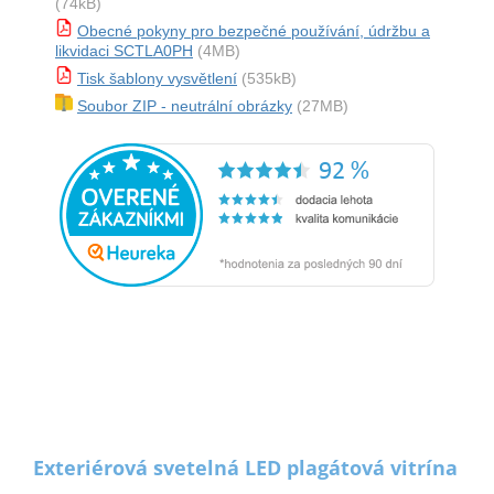
(74kB)
Obecné pokyny pro bezpečné používání, údržbu a
likvidaci SCTLA0PH
(4MB)
Tisk šablony vysvětlení
(535kB)
Soubor ZIP - neutrální obrázky
(27MB)
Exteriérová svetelná LED plagátová vitrína