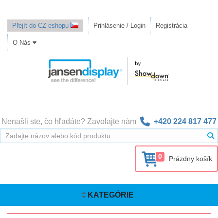
Přejít do CZ eshopu
Prihlásenie / Login
Registrácia
O Nás
Nenašli ste, čo hľadáte? Zavolajte nám
+420 224 817 477
0
Prázdny košík
KATEGÓRIE