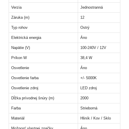
Verzia
Jednostranná
Záruka (m)
12
Typ rohov
Ostrý
Elektrická energia
Áno
Napätie (V)
100-240V / 12V
Príkon W
38,4 W
Osvetlenie
Áno
Osvetlenie farba
+/- 5000K
Osvetlenie zdroj
LED zdroj
Dĺžka prívodnej šnúry (m)
2000
Farba
Strieborná
Materiál
Hliník / Kov / Sklo
Možnosť vlastnej značky
Áno