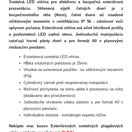
Svetelná LED vitrína pre efektívnu a bezpečnú exteriérovú
prezentáciu. Sklenená výplň čelných dverí je z
bezpečnostného skla (4mm), čelné dvere sú osadené
silikónovým tesnením s certifikáciou IP 56 - odolnosť voči
vplyvom počasia. Exteriérová vitrína má silné hliníkové profily
a podsvietenú LED zadnú stenu. Jednoduchú manipuláciu
zaisťujú horné pánty dverí a pre formát A0 s plynovými
otváracími piestami.
Exteriérová svetelná LED vitrína.
Hĺbka vnútorných priestorov je 25mm.
Vhodná na exteriérové použitie - so silikónovým tesnením
IP56.
Cylindrický zámok proti neoprávnenej manipulácii.
Možnosť prichytenia na stenu alebo k postaveniu na nohy
(dodávame ako príslušenstvo).
Jednoduché otváranie vďaka pántom a pre formát A0 s
plynovými piestami.
Individuálne riešenie - kontaktujte experta nižšie.
Nakúpte viac kusov Exteriérových svetelných plagátových