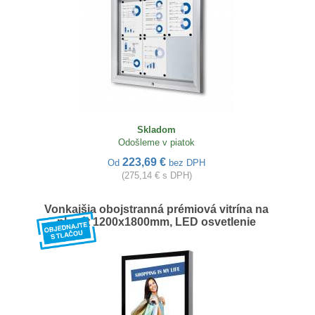
Skladom
Odošleme v piatok
223,69 €
Od
bez DPH
(275,14 € s DPH)
Vonkajšia obojstranná prémiová vitrína na
plagát 1200x1800mm, LED osvetlenie