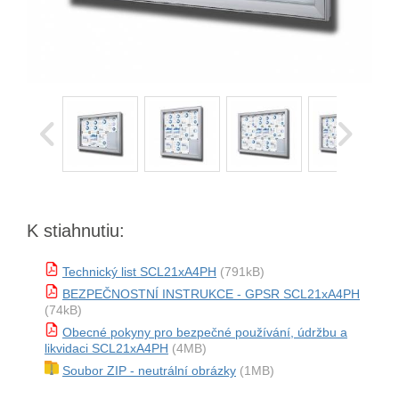
K stiahnutiu:
Technický list SCL21xA4PH
(791kB)
BEZPEČNOSTNÍ INSTRUKCE - GPSR SCL21xA4PH
(74kB)
Obecné pokyny pro bezpečné používání, údržbu a
likvidaci SCL21xA4PH
(4MB)
Soubor ZIP - neutrální obrázky
(1MB)