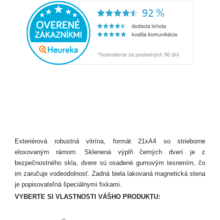
Exteriérová robustná vitrína, formát 21xA4 so strieborne
eloxovaným rámom. Sklenená výplň černých dverí je z
bezpečnostného skla, dvere sú osadené gumovým tesnením, čo
im zaručuje vodeodolnosť. Zadná biela lakovaná magnetická stena
je popisovateľná špeciálnymi fixkami.
VYBERTE SI VLASTNOSTI VÁŠHO PRODUKTU: