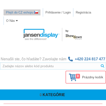
Přejít do CZ eshopu
Prihlásenie / Login
Registrácia
O Nás
Nenašli ste, čo hľadáte? Zavolajte nám
+420 224 817 477
0
Prázdny košík
KATEGÓRIE