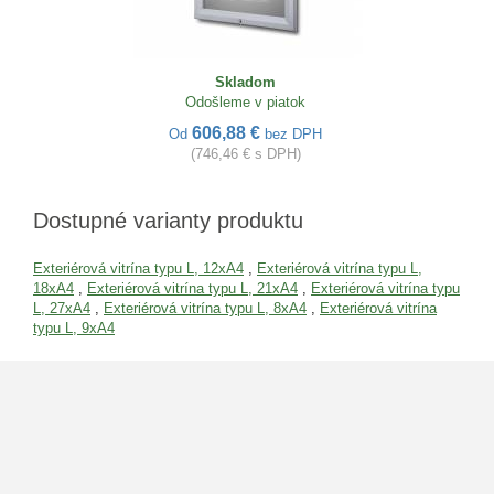
Skladom
Odošleme v piatok
606,88 €
Od
bez DPH
(746,46 € s DPH)
Dostupné varianty produktu
Exteriérová vitrína typu L, 12xA4
,
Exteriérová vitrína typu L,
18xA4
,
Exteriérová vitrína typu L, 21xA4
,
Exteriérová vitrína typu
L, 27xA4
,
Exteriérová vitrína typu L, 8xA4
,
Exteriérová vitrína
typu L, 9xA4