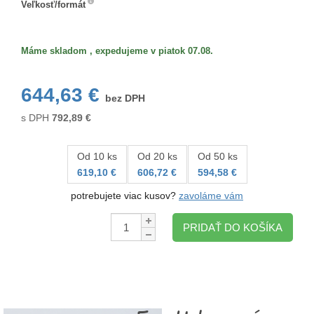
Veľkosť/formát
Veľkosť/formát
Máme skladom , expedujeme v piatok 07.08.
644,63 €
bez DPH
s DPH
792,89
€
Od 10 ks
Od 20 ks
Od 50 ks
619,10 €
606,72 €
594,58 €
potrebujete viac kusov?
zavoláme vám
Množstvo:
PRIDAŤ DO KOŠÍKA