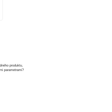
odného produktu,
ými parametrami?