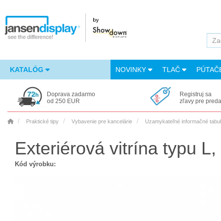
KATALÓG
NOVINKY
TLAČ
PÚTAČ
Doprava zadarmo
Registruj sa
od 250 EUR
zľavy pre pred
Praktické tipy
Vybavenie pre kancelárie
Uzamykateľné informačné tabule
Exteriérová vitrína typu L
Kód výrobku: