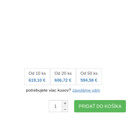
Od 10 ks
Od 20 ks
Od 50 ks
619,10 €
606,72 €
594,58 €
potrebujete viac kusov?
zavoláme vám
Množstvo:
PRIDAŤ DO KOŠÍKA