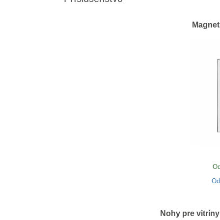
Magneti
Od
O
Nohy pre vitrín