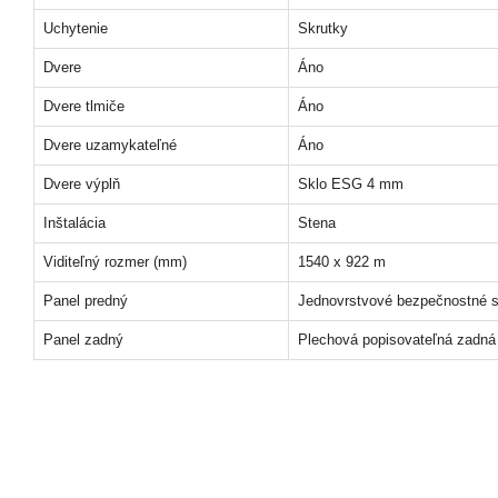
Uchytenie
Skrutky
Dvere
Áno
Dvere tlmiče
Áno
Dvere uzamykateľné
Áno
Dvere výplň
Sklo ESG 4 mm
Inštalácia
Stena
Viditeľný rozmer (mm)
1540 x 922 m
Panel predný
Jednovrstvové bezpečnostné
Panel zadný
Plechová popisovateľná zadná