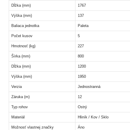
Dĺžka (mm)
1767
Výška (mm)
137
Baliaca jednotka
Paleta
Počet kusov
5
Hmotnosť (kg)
227
Šírka (mm)
800
Dĺžka (mm)
1200
Výška (mm)
1950
Verzia
Jednostranná
Záruka (m)
12
Typ rohov
Ostrý
Materiál
Hliník / Kov / Sklo
Možnosť vlastnej značky
Áno