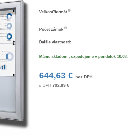
Veľkosť/formát
Veľkosť/formát
Počet
Počet zámok
zámok
Ďalšie vlastnosti:
Máme skladom , expedujeme v pondelok 10.08.
644,63 €
bez DPH
s DPH
792,89
€