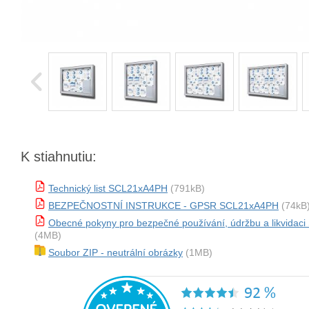
K stiahnutiu:
Technický list SCL21xA4PH
(791kB)
BEZPEČNOSTNÍ INSTRUKCE - GPSR SCL21xA4PH
(74kB
Obecné pokyny pro bezpečné používání, údržbu a likvida
(4MB)
Soubor ZIP - neutrální obrázky
(1MB)