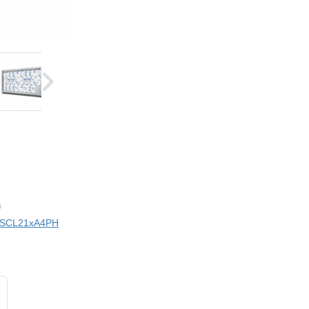
)
ci SCL21xA4PH