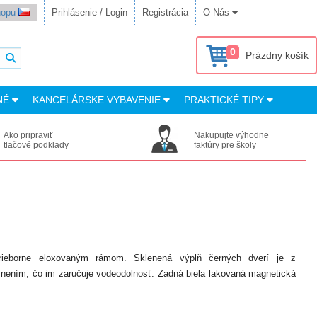
shopu
Prihlásenie / Login
Registrácia
O Nás
0
Prázdny košík
NÉ
KANCELÁRSKE VYBAVENIE
PRAKTICKÉ TIPY
Ako pripraviť
Nakupujte výhodne
tlačové podklady
faktúry pre školy
strieborne eloxovaným rámom. Sklenená výplň černých dverí je z
ením, čo im zaručuje vodeodolnosť. Zadná biela lakovaná magnetická