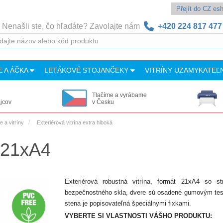
Přejít do CZ e
Nenašli ste, čo hľadáte? Zavolajte nám
+420 224 817 477
E A ÁČKA
LETÁKOVÉ STOJANČEKY
VITRÍNY UZAMYKATEĽ
Tlačíme a vyrábame
ajcov
v Česku
 a vitríny
Exteriérová vitrína extra hlboká
, 21xA4
Exteriérová robustná vitrína, formát 21xA4 so 
bezpečnostného skla, dvere sú osadené gumovým tesn
stena je popisovateľná špeciálnymi fixkami.
VYBERTE SI VLASTNOSTI VÁŠHO PRODUKTU: