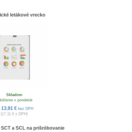
cké letákové vrecko
Skladom
ošleme v pondelok
13,91 €
d
bez DPH
(17,11 € s DPH)
y SCT a SCL na prišróbovanie