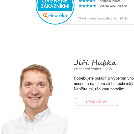
Jiří Hubka
Obchodní ředitel CZ/SK
Potrebujete poradiť s výberom vh
riešením na mieru alebo technick
Napíšte mi, rád vám poradím!
ZAVOLÁME VÁM