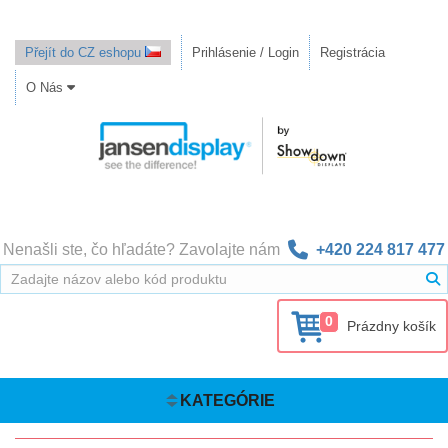
Přejít do CZ eshopu
Prihlásenie / Login
Registrácia
O Nás
Nenašli ste, čo hľadáte? Zavolajte nám
+420 224 817 477
0
Prázdny košík
KATEGÓRIE