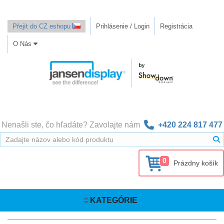
Přejít do CZ eshopu
Prihlásenie / Login
Registrácia
O Nás
Nenašli ste, čo hľadáte? Zavolajte nám
+420 224 817 477
0
Prázdny košík
KATEGÓRIE