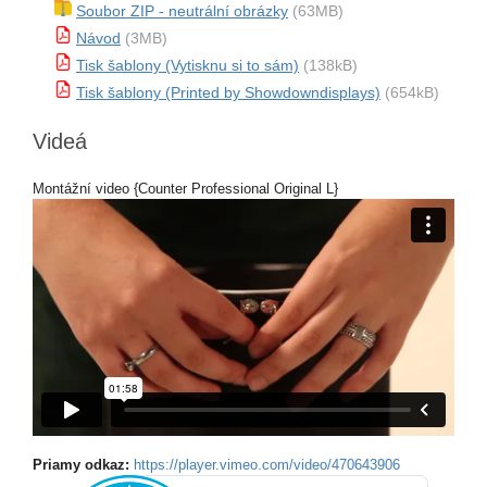
Soubor ZIP - neutrální obrázky
(63MB)
Návod
(3MB)
Tisk šablony (Vytisknu si to sám)
(138kB)
Tisk šablony (Printed by Showdowndisplays)
(654kB)
Videá
Montážní video {Counter Professional Original L}
Priamy odkaz:
https://player.vimeo.com/video/470643906