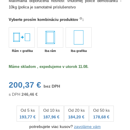
Maximálna doporučená nosnosť vnútornej police demostanku -
10kg (polica je samotatné príslušenstvo
Vyberte prosím kombináciu produktov
:
Rám + grafika
Iba rám
Iba grafika
Máme skladom , expedujeme v utorok 11.08.
200,37 €
bez DPH
s DPH
246,46
€
Od 5 ks
Od 10 ks
Od 20 ks
Od 50 ks
193,77 €
187,96 €
184,20 €
178,68 €
potrebujete viac kusov?
zavoláme vám