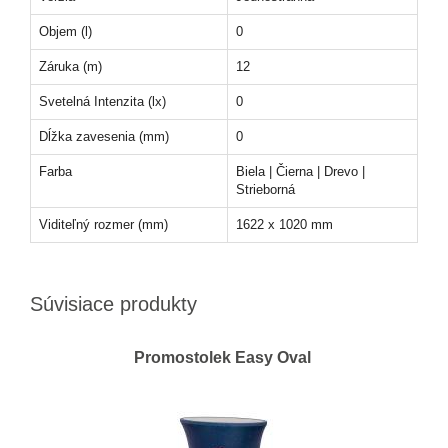
Objem (l)
0
Záruka (m)
12
Svetelná Intenzita (lx)
0
Dĺžka zavesenia (mm)
0
Farba
Biela | Čierna | Drevo |
Strieborná
Viditeľný rozmer (mm)
1622 x 1020 mm
Súvisiace produkty
Promostolek Easy Oval