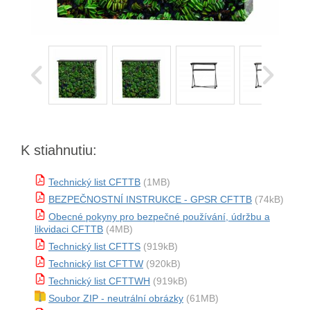
K stiahnutiu:
Technický list CFTTB
(1MB)
BEZPEČNOSTNÍ INSTRUKCE - GPSR CFTTB
(74kB)
Obecné pokyny pro bezpečné používání, údržbu a
likvidaci CFTTB
(4MB)
Technický list CFTTS
(919kB)
Technický list CFTTW
(920kB)
Technický list CFTTWH
(919kB)
Soubor ZIP - neutrální obrázky
(61MB)