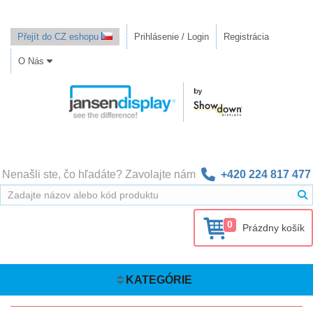
Přejít do CZ eshopu
Prihlásenie / Login
Registrácia
O Nás
Nenašli ste, čo hľadáte? Zavolajte nám
+420 224 817 477
0
Prázdny košík
KATEGÓRIE