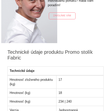
individuálnu ponuku? Rada vám
poradím!
ZAVOLÁME VÁM
Technické údaje produktu Promo stolík
Fabric
Technické údaje
Hmotnosť zloženého produktu
17
(kg)
Hmotnosť (kg)
18
Hmotnosť (kg)
234 | 240
Verzia
Jednostranná