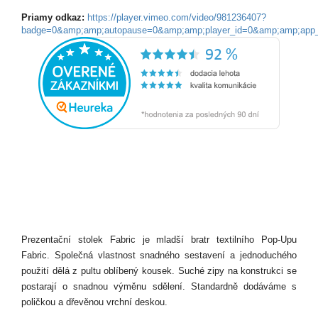
Priamy odkaz:
https://player.vimeo.com/video/981236407?
badge=0&amp;amp;autopause=0&amp;amp;player_id=0&amp;amp;app
Prezentační stolek Fabric je mladší bratr textilního Pop-Upu
Fabric. Společná vlastnost snadného sestavení a jednoduchého
použití dělá z pultu oblíbený kousek. Suché zipy na konstrukci se
postarají o snadnou výměnu sdělení. Standardně dodáváme s
poličkou a dřevěnou vrchní deskou.