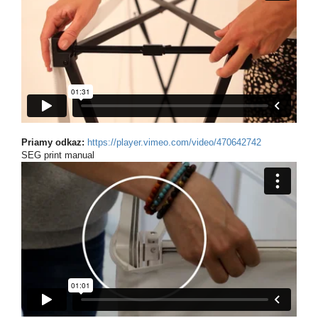
Priamy odkaz:
https://player.vimeo.com/video/470642742
SEG print manual