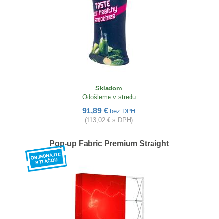
Skladom
Odošleme v stredu
91,89 €
bez DPH
(113,02 € s DPH)
Pop-up Fabric Premium Straight