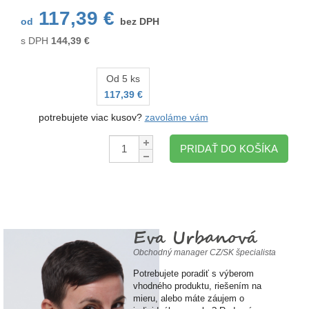
117,39 €
od
bez DPH
s DPH
144,39
€
Od 5 ks
117,39 €
potrebujete viac kusov?
zavoláme vám
Množstvo:
PRIDAŤ DO KOŠÍKA
Eva Urbanová
Obchodný manager CZ/SK špecialista
Potrebujete poradiť s výberom
vhodného produktu, riešením na
mieru, alebo máte záujem o