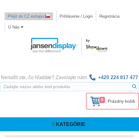
Přejít do CZ eshopu
Prihlásenie / Login
Registrácia
O Nás
Nenašli ste, čo hľadáte? Zavolajte nám
+420 224 817 477
0
Prázdny košík
KATEGÓRIE