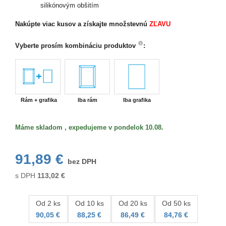
silikónovým obšitím
Nakúpte viac kusov
a získajte množstevnú
ZĽAVU
Vyberte prosím kombináciu produktov
:
Rám + grafika
Iba rám
Iba grafika
Máme skladom , expedujeme v pondelok 10.08.
91,89 €
bez DPH
s DPH
113,02
€
Od 2 ks
Od 10 ks
Od 20 ks
Od 50 ks
90,05 €
88,25 €
86,49 €
84,76 €