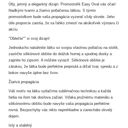
Útly, jemný a elegantný dizajn: Promostolík Easy Oval vás očarí
hladkými tvarmi a žiarivo potlačenou látkou. S týmto
promostolkom bude vaša propagácia vyzerať vždy skvele. Jeho
útle proporcie zaistia, že sa ľahko zmestí na akúkoľvek výstavu či
akciu.
"Oblečte"" si svoj dizajn!
Jednoducho natiahnite látku so svojou vlastnou potlačou na stolík,
zastrčte silikónové obšitie do drážok hornej a spodnej dosky a
zapnite ho zipsom. A môžete vyraziť. Silikónové obšitie je
zárukou, že látka bude perfektne prepnutá a držať tvar, spredu a z
bokov navyše úplne bez švov.
Žiarivá propagácia
Váš motív na látku vytlačíme sublimačnou technikou a každá
farba na ňom tak doslova zažiari. Vďaka pružnému materiálu a
silikónovému obšitiu bude navyše vaša propagácia perfektne
rovná. Bezpochyby vás nikto neprehliadne a zanecháte skvelý
dojem.
Istý a stabilný