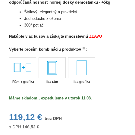
odporúčaná nosnosť hornej dosky demostanku - 45kg
Štýlový, elegantný a praktický
Jednoduché zloženie
360° potlač
Nakúpte viac kusov
a získajte množstevnú
ZĽAVU
Vyberte prosím kombináciu produktov
:
Rám + grafika
Iba rám
Iba grafika
Máme skladom , expedujeme v utorok 11.08.
119,12 €
bez DPH
s DPH
146,52
€