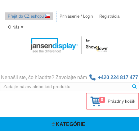
Přejít do CZ eshopu
Prihlásenie / Login
Registrácia
O Nás
Nenašli ste, čo hľadáte? Zavolajte nám
+420 224 817 477
0
Prázdny košík
KATEGÓRIE