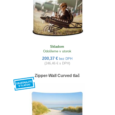
Skladom
Odošleme v utorok
200,37 €
bez DPH
(246,46 € s DPH)
Zipper-Wall Curved tlač