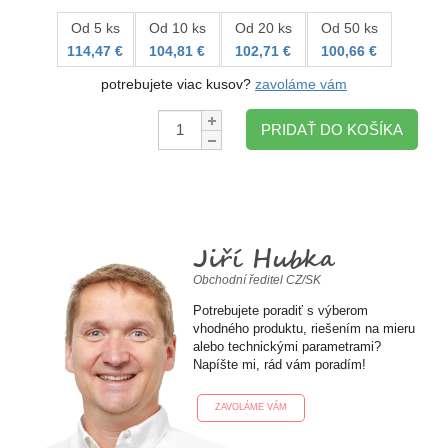
Od 5 ks
Od 10 ks
Od 20 ks
Od 50 ks
114,47 €
104,81 €
102,71 €
100,66 €
potrebujete viac kusov?
zavoláme vám
Množstvo:
PRIDAŤ DO KOŠÍKA
Jiří Hubka
Obchodní ředitel CZ/SK
Potrebujete poradiť s výberom
vhodného produktu, riešením na mieru
alebo technickými parametrami?
Napíšte mi, rád vám poradím!
ZAVOLÁME VÁM