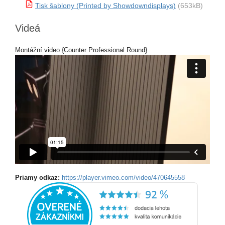
Tisk šablony (Printed by Showdowndisplays)
(653kB)
Videá
Montážní video {Counter Professional Round}
Priamy odkaz:
https://player.vimeo.com/video/470645558