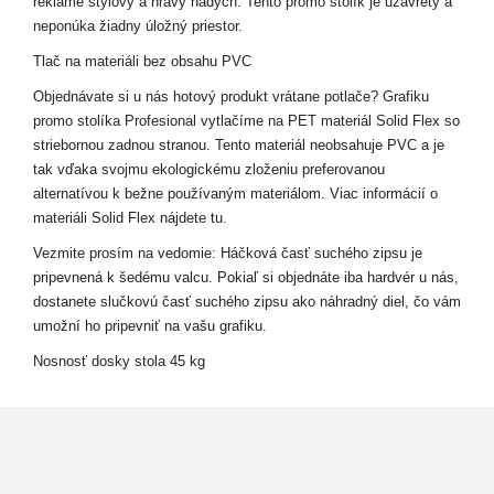
reklame štýlový a hravý nádych. Tento promo stolík je uzavretý a
neponúka žiadny úložný priestor.
Tlač na materiáli bez obsahu PVC
Objednávate si u nás hotový produkt vrátane potlače? Grafiku
promo stolíka Profesional vytlačíme na PET materiál Solid Flex so
striebornou zadnou stranou. Tento materiál neobsahuje PVC a je
tak vďaka svojmu ekologickému zloženiu preferovanou
alternatívou k bežne používaným materiálom. Viac informácií o
materiáli Solid Flex nájdete tu.
Vezmite prosím na vedomie: Háčková časť suchého zipsu je
pripevnená k šedému valcu. Pokiaľ si objednáte iba hardvér u nás,
dostanete slučkovú časť suchého zipsu ako náhradný diel, čo vám
umožní ho pripevniť na vašu grafiku.
Nosnosť dosky stola 45 kg