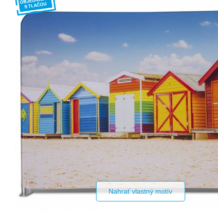
Nahrať vlastný motív