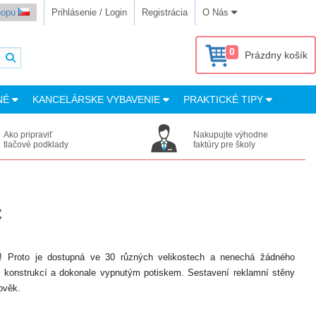
shopu
Prihlásenie / Login
Registrácia
O Nás
0
Prázdny košík
NÉ
KANCELÁRSKE VYBAVENIE
PRAKTICKÉ TIPY
Ako pripraviť
Nakupujte výhodne
tlačové podklady
faktúry pre školy
c
ná! Proto je dostupná ve 30 různých velikostech a nenechá žádného
í konstrukcí a dokonale vypnutým potiskem. Sestavení reklamní stěny
ověk.