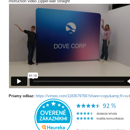
Instruction video Zipper-wall Straight
Priamy odkaz:
https://vimeo.com/1183679766?share=copy&amp;fl=sv