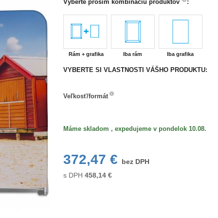
Vyberte prosím kombináciu produktov
:
Rám + grafika
Iba rám
Iba grafika
VYBERTE SI VLASTNOSTI VÁŠHO PRODUKTU:
Veľkosť/formát
Veľkosť/formát
Máme skladom , expedujeme v pondelok 10.08.
372,47 €
bez DPH
s DPH
458,14
€