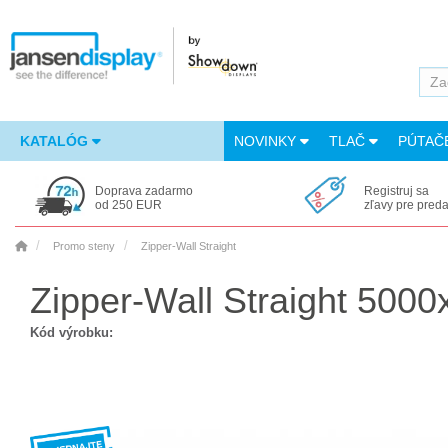
KATALÓG
NOVINKY
TLAČ
PÚTAČ
Doprava zadarmo
Registruj sa
od 250 EUR
zľavy pre pred
Promo steny
Zipper-Wall Straight
Zipper-Wall Straight 500
Kód výrobku: