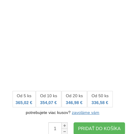
Od 5 ks
Od 10 ks
Od 20 ks
Od 50 ks
365,02 €
354,07 €
346,98 €
336,58 €
potrebujete viac kusov?
zavoláme vám
Množstvo:
PRIDAŤ DO KOŠÍKA