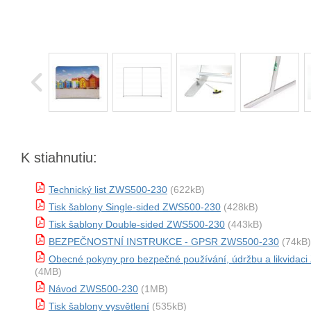
K stiahnutiu:
Technický list ZWS500-230
(622kB)
Tisk šablony Single-sided ZWS500-230
(428kB)
Tisk šablony Double-sided ZWS500-230
(443kB)
BEZPEČNOSTNÍ INSTRUKCE - GPSR ZWS500-230
(74kB)
Obecné pokyny pro bezpečné používání, údržbu a likvida
(4MB)
Návod ZWS500-230
(1MB)
Tisk šablony vysvětlení
(535kB)