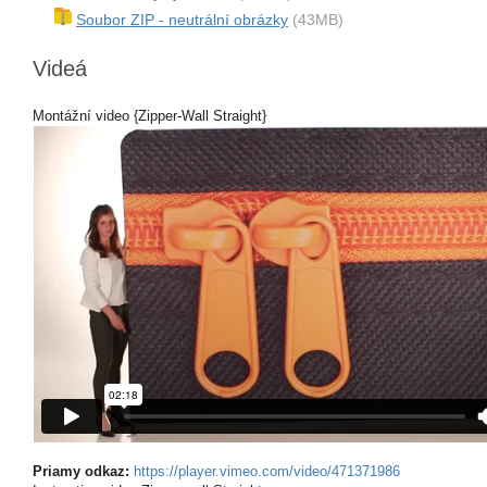
Soubor ZIP - neutrální obrázky
(43MB)
Videá
Montážní video {Zipper-Wall Straight}
Priamy odkaz:
https://player.vimeo.com/video/471371986