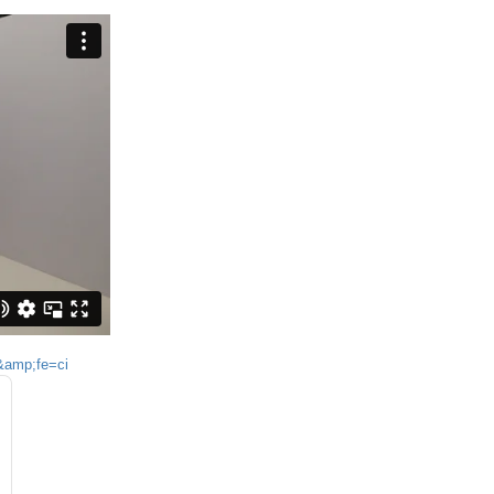
&amp;fe=ci