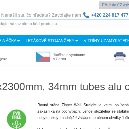
Přejít do CZ e
Nenašli ste, čo hľadáte? Zavolajte nám
+420 224 817 477
E A ÁČKA
LETÁKOVÉ STOJANČEKY
VITRÍNY UZAMYKATEĽ
Tlačíme a vyrábame
ajcov
v Česku
0x2300mm, 34mm tubes alu 
Rovná stěna Zipper Wall Straight je velmi oblíbe
zákazníka na pochybách. Lehce složitelná se stabiln
nebylo nikdy snadnější! Zvládne to během chvilky 1 čl