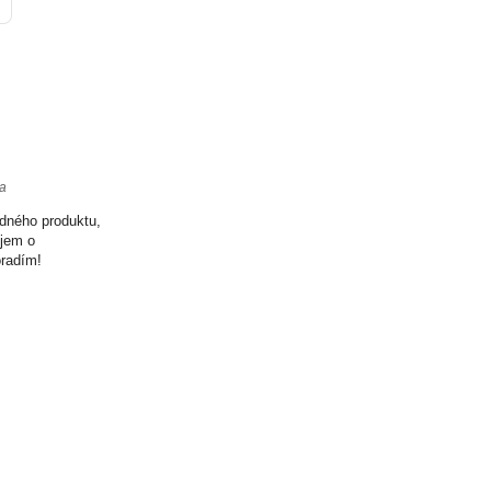
ta
odného produktu,
ujem o
oradím!