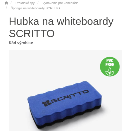
Praktické tipy
Vybavenie pre kancelárie
Špongia na whiteboardy SCRITTO
Hubka na whiteboardy
SCRITTO
Kód výrobku: