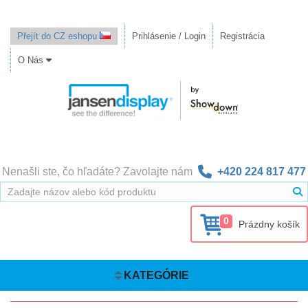
Přejít do CZ eshopu
Prihlásenie / Login
Registrácia
O Nás
Nenašli ste, čo hľadáte? Zavolajte nám
+420 224 817 477
0
Prázdny košík
KATEGÓRIE