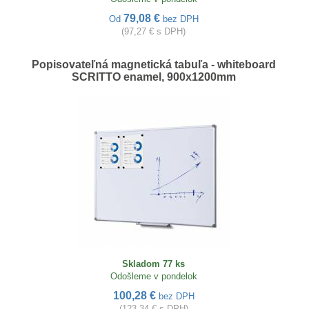
79,08 €
Od
bez DPH
(97,27 € s DPH)
Popisovateľná magnetická tabuľa - whiteboard
SCRITTO enamel, 900x1200mm
Skladom 77 ks
Odošleme v pondelok
100,28 €
bez DPH
(123,34 € s DPH)