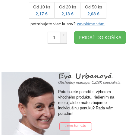
Od 10 ks
Od 20 ks
Od 50 ks
2,17 €
2,13 €
2,08 €
potrebujete viac kusov?
zavoláme vám
Množstvo:
PRIDAŤ DO KOŠÍKA
Eva Urbanová
Obchodný manager CZ/SK špecialista
Potrebujete poradiť s výberom
vhodného produktu, riešením na
mieru, alebo máte záujem o
individuálnu ponuku? Rada vám
poradím!
ZAVOLÁME VÁM