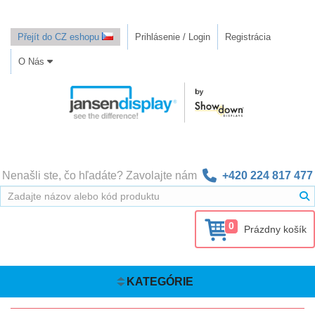
Přejít do CZ eshopu
Prihlásenie / Login
Registrácia
O Nás
Nenašli ste, čo hľadáte? Zavolajte nám
+420 224 817 477
0
Prázdny košík
KATEGÓRIE