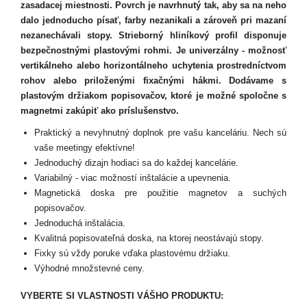
zasadacej miestnosti. Povrch je navrhnutý tak, aby sa na neho
dalo jednoducho písať, farby nezanikali a zároveň pri mazaní
nezanechávali stopy. Strieborný hliníkový profil disponuje
bezpečnostnými plastovými rohmi. Je univerzálny - možnosť
vertikálneho alebo horizontálneho uchytenia prostredníctvom
rohov alebo priloženými fixačnými hákmi. Dodávame s
plastovým držiakom popisovačov, ktoré je možné spoločne s
magnetmi zakúpiť ako príslušenstvo.
Praktický a nevyhnutný doplnok pre vašu kanceláriu. Nech sú
vaše meetingy efektívne!
Jednoduchý dizajn hodiaci sa do každej kancelárie.
Variabilný - viac možností inštalácie a upevnenia.
Magnetická doska pre použitie magnetov a suchých
popisovačov.
Jednoduchá inštalácia.
Kvalitná popisovateľná doska, na ktorej neostávajú stopy.
Fixky sú vždy poruke vďaka plastovému držiaku.
Výhodné množstevné ceny.
VYBERTE SI VLASTNOSTI VÁŠHO PRODUKTU: