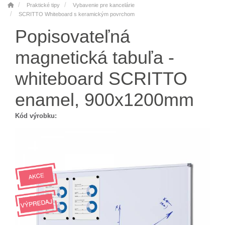
Praktické tipy
Vybavenie pre kancelárie
SCRITTO Whiteboard s keramickým povrchom
Popisovateľná
magnetická tabuľa -
whiteboard SCRITTO
enamel, 900x1200mm
Kód výrobku: