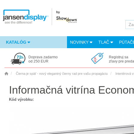
KATALÓG
NOVINKY
TLAČ
PÚTAČ
Doprava zadarmo
Registruj sa
od 250 EUR
zľavy pre pred
Čierna je späť - nový elegantný čierny rad pre vašu propagáciu
Interiérová v
Informačná vitrína Econo
Kód výrobku: