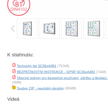
K stiahnutiu:
Technický list SCS6xA4B1
(752kB)
BEZPEČNOSTNÍ INSTRUKCE - GPSR SCS6xA4B1
(74kB)
Obecné pokyny pro bezpečné používání, údržbu a likvida
(4MB)
Soubor ZIP - neutrální obrázky
(95MB)
Videá