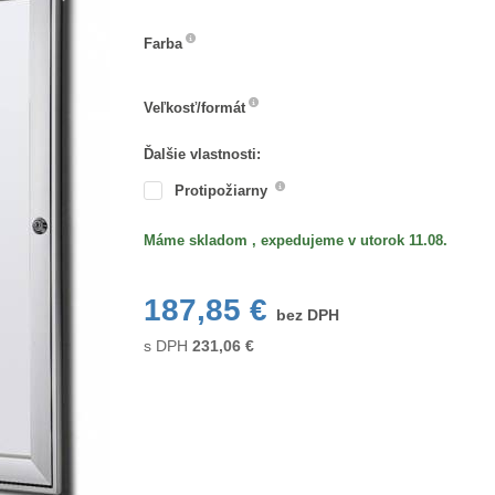
Farba
Farba
Veľkosť/formát
Veľkosť/formát
Ďalšie vlastnosti:
Protipožiarny
Máme skladom , expedujeme v utorok 11.08.
187,85 €
bez DPH
s DPH
231,06
€