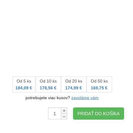
Od 5 ks
Od 10 ks
Od 20 ks
Od 50 ks
184,09 €
178,56 €
174,99 €
169,75 €
potrebujete viac kusov?
zavoláme vám
Množstvo:
PRIDAŤ DO KOŠÍKA