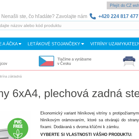
Přejít do CZ e
Nenašli ste, čo hľadáte? Zavolajte nám
+420 224 817 477
E A ÁČKA
LETÁKOVÉ STOJANČEKY
VITRÍNY UZAMYKATEĽ
Tlačíme a vyrábame
ajcov
v Česku
itrína základná
my 6xA4, plechová zadná ste
Ekonomický variant hliníkovej vitríny s protipožiarn
hliníkovým orámovaním, ktoré sa otvárajú do stra
fixami. Dodávaná s dvoma kľúčmi k zámku.
VYBERTE SI VLASTNOSTI VÁŠHO PRODUKTU: