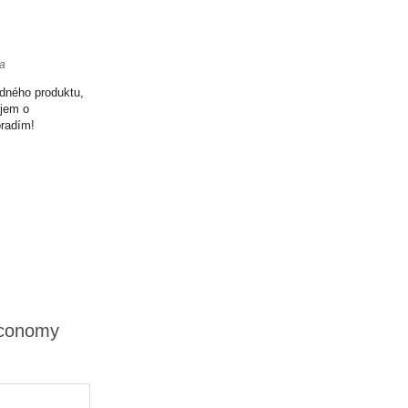
ta
odného produktu,
ujem o
oradím!
Economy