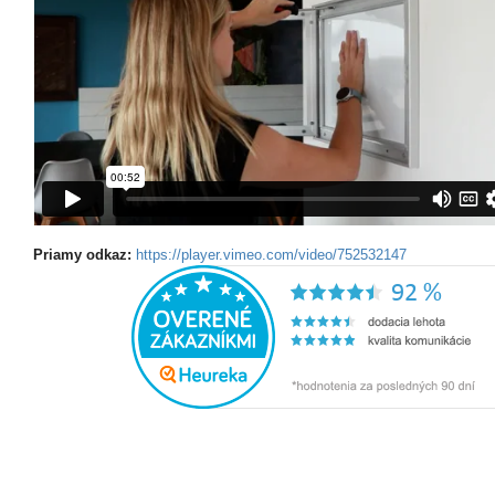
Priamy odkaz:
https://player.vimeo.com/video/752532147