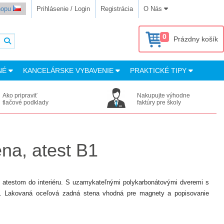
shopu
Prihlásenie / Login
Registrácia
O Nás
0
Prázdny košík
NÉ
KANCELÁRSKE VYBAVENIE
PRAKTICKÉ TIPY
Ako pripraviť
Nakupujte výhodne
tlačové podklady
faktúry pre školy
na, atest B1
ym atestom do interiéru. S uzamykateľnými polykarbonátovými dveremi s
ny. Lakovaná oceľová zadná stena vhodná pre magnety a popisovanie