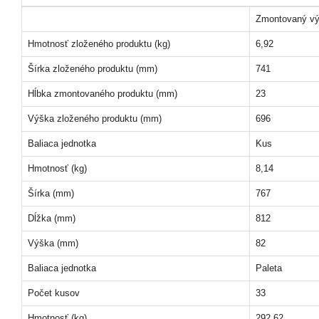
Zmontovaný vý
Hmotnosť zloženého produktu (kg)
6,92
Šírka zloženého produktu (mm)
741
Hĺbka zmontovaného produktu (mm)
23
Výška zloženého produktu (mm)
696
Baliaca jednotka
Kus
Hmotnosť (kg)
8,14
Šírka (mm)
767
Dĺžka (mm)
812
Výška (mm)
82
Baliaca jednotka
Paleta
Počet kusov
33
Hmotnosť (kg)
292,62