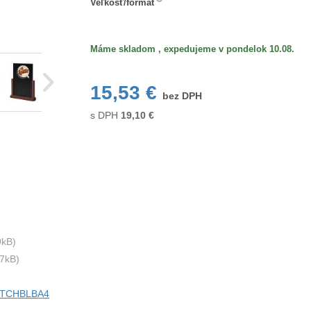
Veľkosť/formát
Máme skladom , expedujeme v pondelok 10.08.
15,53 €
bez DPH
s DPH
19,10
€
kB)
7kB)
ci TCHBLBA4