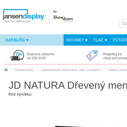
KATALÓG
NOVINKY
TLAČ
PÚTAČ
Doprava zadarmo
Registruj sa
od 250 EUR
zľavy pre pred
Praktické tipy
Vybavenie pre reštaurácie, bary a kaviarne
Tabule a menu
JD NATURA Dřevený menu 
Kód výrobku: