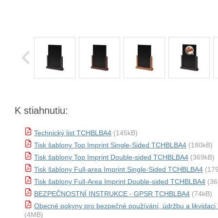
K stiahnutiu:
Technický list TCHBLBA4
(145kB)
Tisk šablony Top Imprint Single-Sided TCHBLBA4
(180kB)
Tisk šablony Top Imprint Double-sided TCHBLBA4
(369kB)
Tisk šablony Full-area Imprint Single-Sided TCHBLBA4
(179
Tisk šablony Full-Area Imprint Double-sided TCHBLBA4
(36
BEZPEČNOSTNÍ INSTRUKCE - GPSR TCHBLBA4
(74kB)
Obecné pokyny pro bezpečné používání, údržbu a likvida
(4MB)