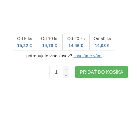
Od 5 ks
Od 10 ks
Od 20 ks
Od 50 ks
15,22 €
14,76 €
14,46 €
14,03 €
potrebujete viac kusov?
zavoláme vám
Množstvo:
PRIDAŤ DO KOŠÍKA