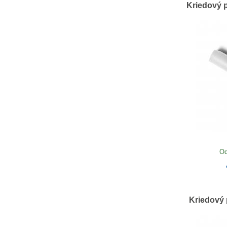
Kriedový 
Od
Kriedový 