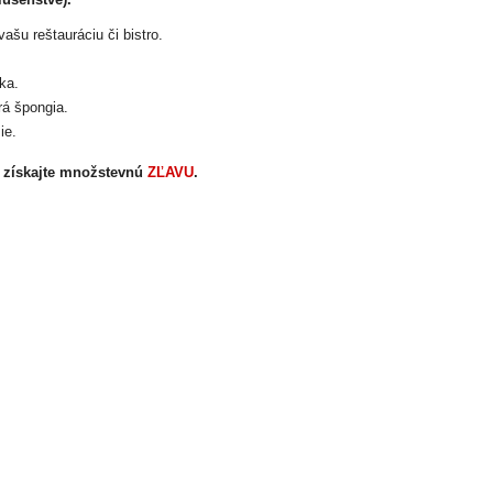
ašu reštauráciu či bistro.
ka.
rá špongia.
ie.
 získajte množstevnú
ZĽAVU
.