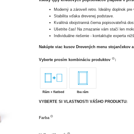
Moderný a zároveň retro. Ideálny doplnok pre v
Stabilita vďaka drevenej podstave.
Kvalitná obojstranná čierna popisovateľná dos
Ušetrite čas! Na zmazanie vám stačí len mok
Individuálne riešenie - kontaktujte experta nižš
Nakúpte viac kusov Drevených menu stojančekov a
Vyberte prosím kombináciu produktov
:
Rám + flatbed
Iba rám
VYBERTE SI VLASTNOSTI VÁŠHO PRODUKTU:
Farba
Farba
Veľkosť/formát