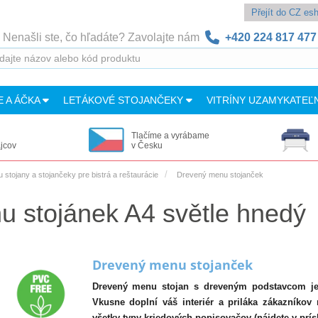
Přejít do CZ e
Nenašli ste, čo hľadáte? Zavolajte nám
+420 224 817 477
E A ÁČKA
LETÁKOVÉ STOJANČEKY
VITRÍNY UZAMYKATEĽ
Tlačíme a vyrábame
ajcov
v Česku
 stojany a stojančeky pre bistrá a reštaurácie
Drevený menu stojanček
stojánek A4 světle hnedý
Drevený menu stojanček
Drevený menu stojan s dreveným podstavcom je vh
Vkusne doplní váš interiér a priláka zákazníkov 
všetky typy kriedových popisovačov (nájdete v prís