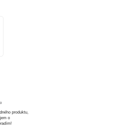
ta
odného produktu,
ujem o
oradím!