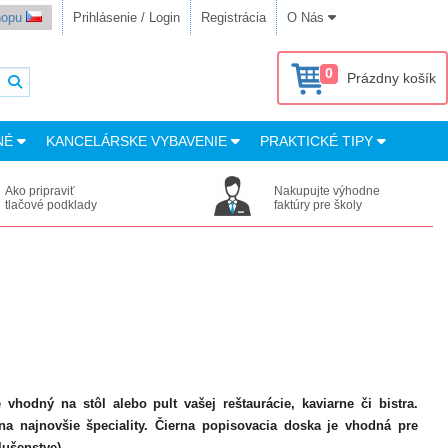
shopu
Prihlásenie / Login
Registrácia
O Nás
0
Prázdny košík
NÉ
KANCELÁRSKE VYBAVENIE
PRAKTICKÉ TIPY
Ako pripraviť
Nakupujte výhodne
tlačové podklady
faktúry pre školy
odný na stôl alebo pult vašej reštaurácie, kaviarne či bistra.
na najnovšie špeciality. Čierna popisovacia doska je vhodná pre
lušenstve).